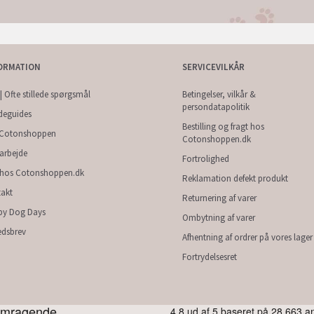
ORMATION
SERVICEVILKÅR
| Ofte stillede spørgsmål
Betingelser, vilkår &
persondatapolitik
deguides
Bestilling og fragt hos
Cotonshoppen
Cotonshoppen.dk
arbejde
Fortrolighed
 hos Cotonshoppen.dk
Reklamation defekt produkt
akt
Returnering af varer
py Dog Days
Ombytning af varer
dsbrev
Afhentning af ordrer på vores lager
Fortrydelsesret