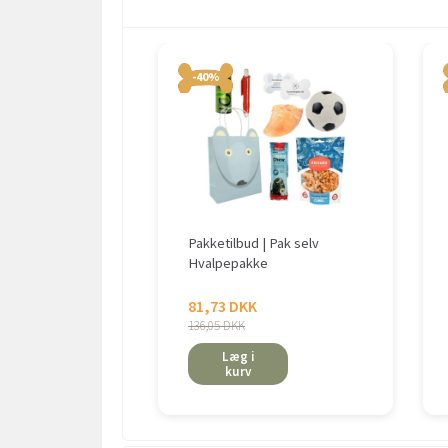
-40%
Pakketilbud | Pak selv
Hvalpepakke
81,73 DKK
136,05 DKK
Læg i
kurv