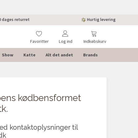
 dages returret
Hurtig levering
Favoritter
Log ind
Indkøbskurv
Show
Katte
Alt det andet
Brands
ens kødbensformet
tk.
 med kontaktoplysninger til
dk