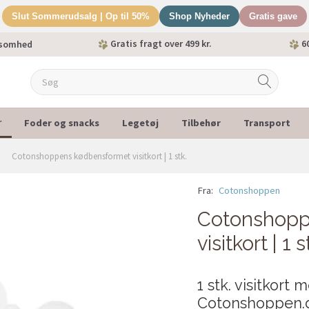
Slut Sommerudsalg | Op til 50%
Shop Nyheder
Gratis gave
Gratis fragt over 499 kr.
60
ksomhed
Foder og snacks
Legetøj
Tilbehør
Transport
r
Cotonshoppens kødbensformet visitkort | 1 stk.
Fra:
Cotonshoppen
Cotonshopp
visitkort | 1 s
1 stk. visitkort
Cotonshoppen.