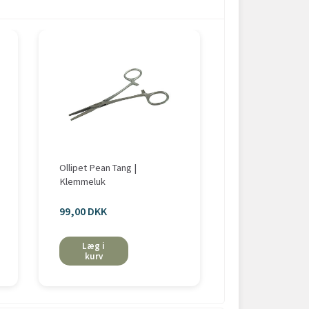
Ollipet Pean Tang |
Trixie Knudereb
Klemmeluk
99,00 DKK
fra 19,00 DKK
Læg i
Se mere
kurv