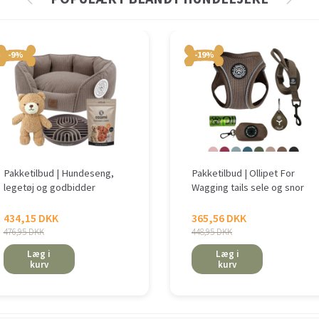
-9%
-19%
Pakketilbud | Hundeseng,
Pakketilbud | Ollipet For
legetøj og godbidder
Wagging tails sele og snor
434,15 DKK
365,56 DKK
476,95 DKK
448,95 DKK
Læg i
Læg i
kurv
kurv