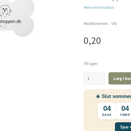
Mere information
Model/varenr.:
VIS
0,20
På lager
Læg i ku
☀️ Slut sommer
04
04
DAGE
TIMER
Spar 