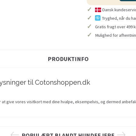
✓
Dansk kundeservice
✓
Tryghed, når du ha
✓
Gratis fragt over 499 k
✓
Mulighed for afhentnin
PRODUKTINFO
plysninger til Cotonshoppen.dk
 at give vores visitkort med dine hvalpe, eksempelvis, og dermed anbefale o
POPULÆRT BLANDT HUNDEEJERE