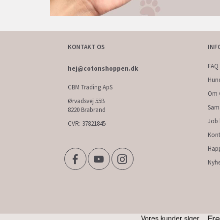
KONTAKT OS
INF
FAQ 
hej@cotonshoppen.dk
Hun
CBM Trading ApS
Om 
Ørvadsvej 55B
Sam
8220 Brabrand
Job
CVR: 37821845
Kont
Hap
Nyhe