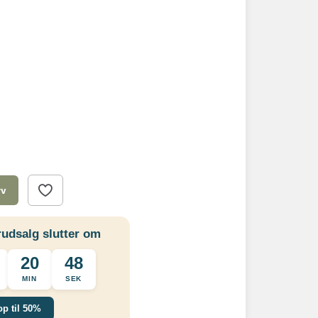
rv
udsalg slutter om
20
47
MIN
SEK
op til 50%