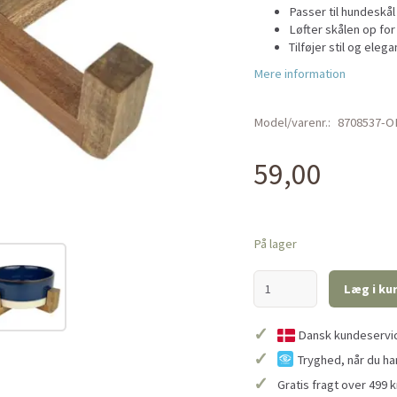
Passer til hundeskå
Løfter skålen op fo
Tilføjer stil og ele
Mere information
Model/varenr.:
8708537-O
59,00
På lager
Læg i ku
✓
Dansk kundeservice
✓
Tryghed, når du ha
✓
Gratis fragt over 499 k