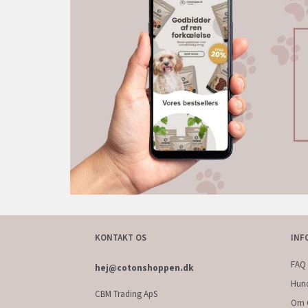
KONTAKT OS
INF
FAQ 
hej@cotonshoppen.dk
Hun
CBM Trading ApS
Om 