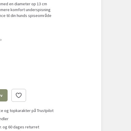
l med en diameter op 13 cm
r mere komfort underspisning
gance til din hunds spiseområde
P
rv
 og topkarakter på Trustpilot
ndler
r. og 60 dages returret