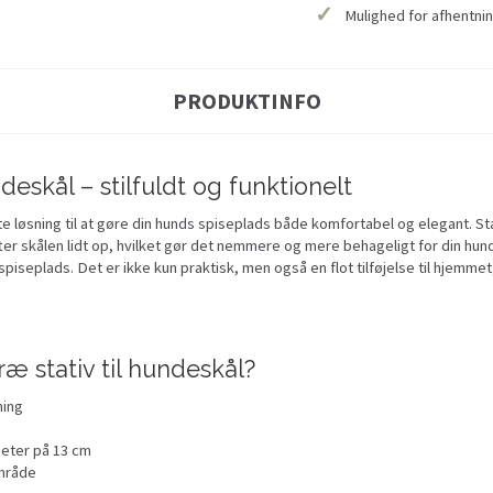
✓
Mulighed for afhentnin
PRODUKTINFO
ndeskål – stilfuldt og funktionelt
te løsning til at gøre din hunds spiseplads både komfortabel og elegant. St
ter skålen lidt op, hvilket gør det nemmere og mere behageligt for din hund
r spiseplads. Det er ikke kun praktisk, men også en flot tilføjelse til hjemme
æ stativ til hundeskål?
ning
meter på 13 cm
område