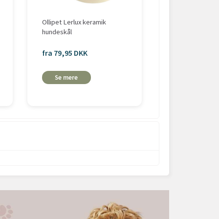
Ollipet Lerlux keramik
Ollipet Kuri ker
hundeskål
ml
fra 79,95 DKK
fra 115,00 DK
Se mere
Se mere