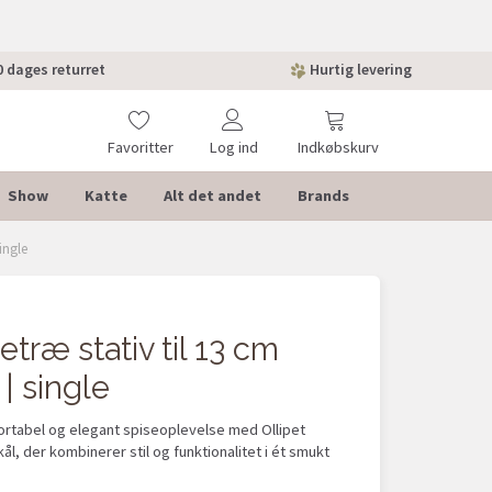
 dages returret
Hurtig levering
Favoritter
Log ind
Indkøbskurv
Show
Katte
Alt det andet
Brands
ingle
etræ stativ til 13 cm
 | single
ortabel og elegant spiseoplevelse med Ollipet
ål, der kombinerer stil og funktionalitet i ét smukt