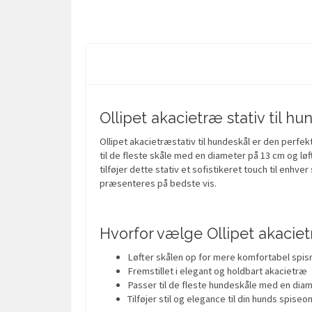
Ollipet akacietræ stativ til hu
Ollipet akacietræstativ til hundeskål er den perfek
til de fleste skåle med en diameter på 13 cm og løf
tilføjer dette stativ et sofistikeret touch til enhve
præsenteres på bedste vis.
Hvorfor vælge Ollipet akacietr
Løfter skålen op for mere komfortabel spis
Fremstillet i elegant og holdbart akacietræ
Passer til de fleste hundeskåle med en dia
Tilføjer stil og elegance til din hunds spise