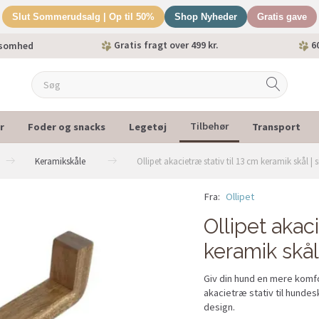
Slut Sommerudsalg | Op til 50%
Shop Nyheder
Gratis gave
Gratis fragt over 499 kr.
60
ksomhed
r
Foder og snacks
Legetøj
Transport
Tilbehør
Keramikskåle
Ollipet akacietræ stativ til 13 cm keramik skål | s
Fra:
Ollipet
Ollipet akaci
keramik skål
Giv din hund en mere komf
akacietræ stativ til hundesk
design.