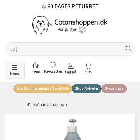
60 DAGES RETURRET
DANSKEJET VIRKSOMHED
Skifte navigation
Menu
Slut Sommerudsalg | Op til 50%
Shop Nyheder
Gratis gave
KW hundeshampoo