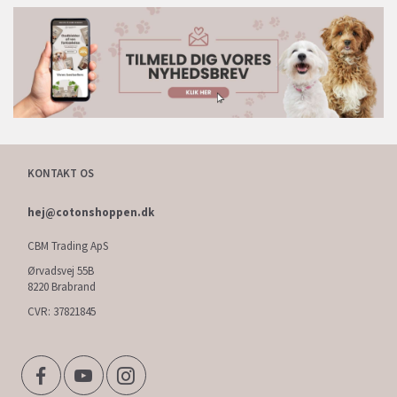
KONTAKT OS
hej@cotonshoppen.dk
CBM Trading ApS
Ørvadsvej 55B
8220 Brabrand
CVR: 37821845