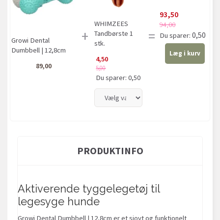
93,50
WHIMZEES
94,00
+
=
Tandbørste 1
0,50
Du sparer:
Growi Dental
stk.
Dumbbell | 12,8cm
Læg i kurv
4,50
89,00
5,00
Du sparer:
0,50
PRODUKTINFO
Aktiverende tyggelegetøj til
legesyge hunde
Growi Dental Dumbbell | 12,8cm er et sjovt og funktionelt