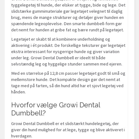
tyggelegetøj til hunde, der elsker at tygge, bide og lege. Det
slidstærke gummimateriale gør legetøjet velegnet til daglig
brug, mens de mange strukturer og detaljer giver hunden en
spændende legeoplevelse. Den smarte dumbbell-form gør
det nemt for hunden at gribe fat og bære rundt på legetøjet.
Legetøjet er skabt til at kombinere underholdning og
aktivering i ét produkt. De forskellige teksturer gør legetøjet
ekstra interessant for nysgerrige hunde og giver variation
under leg. Growi Dental Dumbbell er ideelt til både
selvstændig leg og hyggelige stunder sammen med ejeren.
Med en størrelse på 12,8 cm passer legetøjet godt til små og
mellemstore hunde. Det kompakte design gør det nemt at
tage med på farten, så din hund altid har et sjovt legetøj ved
hånden.
Hvorfor vælge Growi Dental
Dumbbell?
Growi Dental Dumbbell er et slidstærkt hundelegetøj, der
giver din hund mulighed for at lege, tygge og blive aktiveret i
hverdagen.