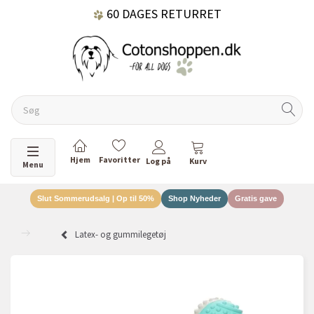
60 DAGES RETURRET
DANSKEJET VIRKSOMHED
Skifte navigation
Menu
Slut Sommerudsalg | Op til 50%
Shop Nyheder
Gratis gave
Latex- og gummilegetøj