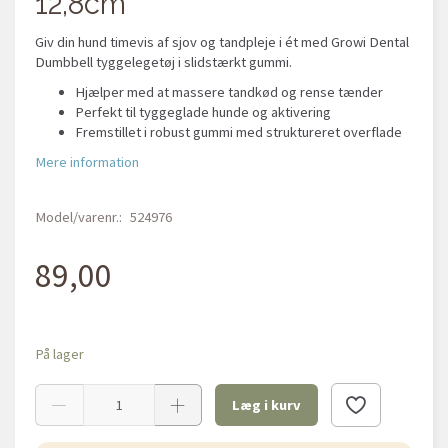
12,8cm
Giv din hund timevis af sjov og tandpleje i ét med Growi Dental
Dumbbell tyggelegetøj i slidstærkt gummi.
Hjælper med at massere tandkød og rense tænder
Perfekt til tyggeglade hunde og aktivering
Fremstillet i robust gummi med struktureret overflade
Mere information
Model/varenr.:
524976
89,00
På lager
Læg i kurv