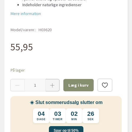
Indeholder naturlige ingredienser
Mere information
Model/varenr.:
H03620
55,95
På lager
Læg i kurv
☀️ Slut sommerudsalg slutter om
04
03
02
25
DAGE
TIMER
MIN
SEK
Spar op til 50%