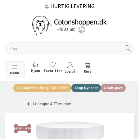
HURTIG LEVERING
GRATIS FRAGT OVER 499 KR.
60 DAGES RETURRET
Skifte navigation
Menu
Slut Sommerudsalg | Op til 50%
Shop Nyheder
Gratis gave
DANSKEJET VIRKSOMHED
Løbeøjne & Tårestriber
POPULÆR