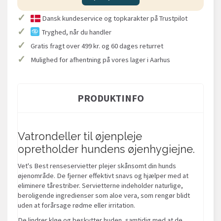
✓
Dansk kundeservice og topkarakter på Trustpilot
✓
Tryghed, når du handler
✓
Gratis fragt over 499 kr. og 60 dages returret
✓
Mulighed for afhentning på vores lager i Aarhus
PRODUKTINFO
Vatrondeller til øjenpleje
opretholder hundens øjenhygiejne.
Vet's Best renseservietter plejer skånsomt din hunds
øjenområde. De fjerner effektivt snavs og hjælper med at
eliminere tårestriber. Servietterne indeholder naturlige,
beroligende ingredienser som aloe vera, som rengør blidt
uden at forårsage rødme eller irritation.
De lindrer kløe og beskytter huden, samtidig med at de