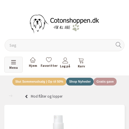
DANSKEJET VIRKSOMHED
Skifte navigation
Menu
Slut Sommerudsalg | Op til 50%
Shop Nyheder
Gratis gave
Mod flåter og lopper