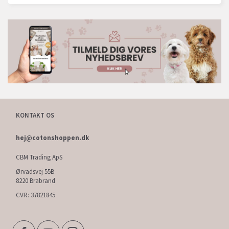
KONTAKT OS
hej@cotonshoppen.dk
CBM Trading ApS
Ørvadsvej 55B
8220 Brabrand
CVR: 37821845