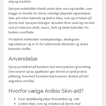
utøj og insekter.
Sprayen indeholder blandt andet aloe vera og kamille, som
begge er kendte for deres naturligt plejende egenskaber.
Skin-aid virker kølende og lindrer kløe, svie og irritation på
dyrets hud. Sprayen bidrager desuden til en sund og ren hud
ved at reducere skidt, snavs, fedt og døde hudceller fra
hudens overflade.
Produktet indeholder vandopløselige, økologiske
ingredienser og er fri for udtørrende alkoholer og andre
kemiske stoffer.
Anvendelse
Spray produktet på hundens hud imod pelsens groretning.
Den smarte spray applikator gør det let at opnå præcis
påføring, hvormed formelen kan kommes direkte på det
angrebne område.
Hvorfor vælge Anibio Skin-aid?
Giver øjeblikkelig pleje til insektbid og -stik
Lindrer kløe, svie og irritation på dyrets hud