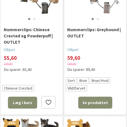
Nummerclips: Chinese
Nummerclips: Greyhound |
Crested og Powderpuff |
OUTLET
OUTLET
Ollipet
Ollipet
55,60
59,60
139,00
149,00
Du sparer:
83,40
Du sparer:
89,40
Sort
Brun
Brun/Hvid
Chinese Crested
Vildtfarvet
Se produktet
Læg i kurv
-50%
-50%