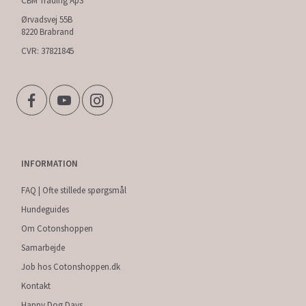
CBM Trading ApS
Ørvadsvej 55B
8220 Brabrand
CVR: 37821845
INFORMATION
FAQ | Ofte stillede spørgsmål
Hundeguides
Om Cotonshoppen
Samarbejde
Job hos Cotonshoppen.dk
Kontakt
Happy Dog Days