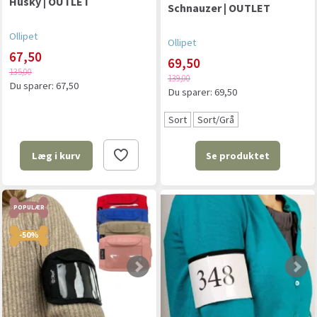
Husky | OUTLET
Schnauzer | OUTLET
Ollipet
Ollipet
67,50
69,50
135,00
139,00
Du sparer:
67,50
Du sparer:
69,50
Sort
Sort/Grå
Se produktet
Læg i kurv
POPULÆR
-50%