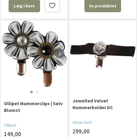
Se produktet
Læg i kurv
Jewelled Velvet
Ollipet Nummerclips | Sølv
Nummerholder DC
Blomst
Show Tech
Ollipet
299,00
149,00