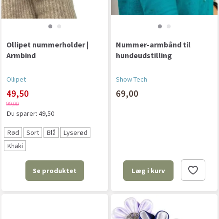
Ollipet nummerholder |
Nummer-armbånd til
Armbind
hundeudstilling
Ollipet
Show Tech
49,50
69,00
99,00
Du sparer:
49,50
Rød
Sort
Blå
Lyserød
Khaki
Se produktet
Læg i kurv