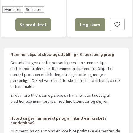
Hvid sten
Sort sten
Se produktet
Læg i kurv
Nummerclips til show og udstilling - Et personlig præg
Gør udstillingen ekstra personlig med en nummerclips
matchende til din race. Racenummerclipsene fra Ollipet er
særligt produceret i hånden, utroligt flotte og meget
personlige. Der vil være små forskelle fra hund til hund, da de
er håndmalet.
Er du mere til til sten og silke, så har vi et stort udvalg af
traditionelle nummerclips med fine blomster og sløjfer.
Hvordan gør nummerclips og armbind en forskel i
hundeshow?
Nummerclips og armbind er ikke blot praktiske elementer, de