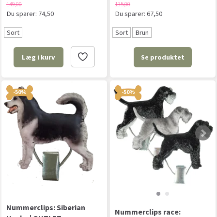
149,00
135,00
Du sparer:
74,50
Du sparer:
67,50
Sort
Sort
Brun
Se produktet
Læg i kurv
-50%
-50%
Nummerclips: Siberian
Nummerclips race: