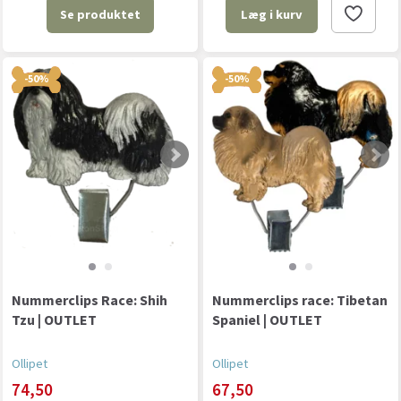
Se produktet
Læg i kurv
-50%
-50%
Nummerclips Race: Shih
Nummerclips race: Tibetan
Tzu | OUTLET
Spaniel | OUTLET
Ollipet
Ollipet
74,50
67,50