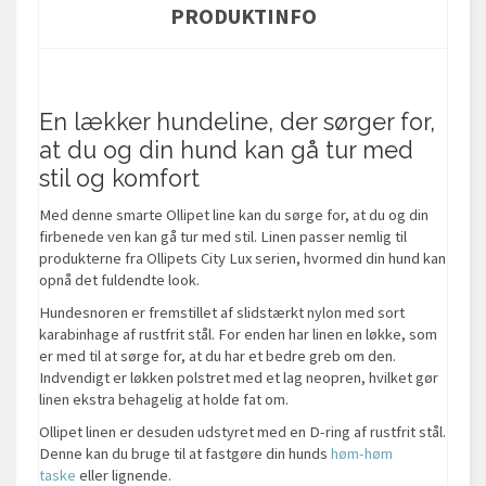
PRODUKTINFO
En lækker hundeline, der sørger for,
at du og din hund kan gå tur med
stil og komfort
Med denne smarte Ollipet line kan du sørge for, at du og din
firbenede ven kan gå tur med stil. Linen passer nemlig til
produkterne fra Ollipets City Lux serien, hvormed din hund kan
opnå det fuldendte look.
Hundesnoren er fremstillet af slidstærkt nylon med sort
karabinhage af rustfrit stål. For enden har linen en løkke, som
er med til at sørge for, at du har et bedre greb om den.
Indvendigt er løkken polstret med et lag neopren, hvilket gør
linen ekstra behagelig at holde fat om.
Ollipet linen er desuden udstyret med en D-ring af rustfrit stål.
Denne kan du bruge til at fastgøre din hunds
høm-høm
taske
eller lignende.