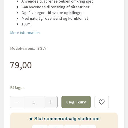
Anvendes til at rense pelsen omkring øjet
Kan anvendes til rensning af tårestriber
Også velegnet til hvalpe og killinger
Med naturlig rosenvand og kornblomst
100ml
Mere information
Model/varenr.:
BGLY
79,00
På lager
Læg i kurv
☀️ Slut sommerudsalg slutter om