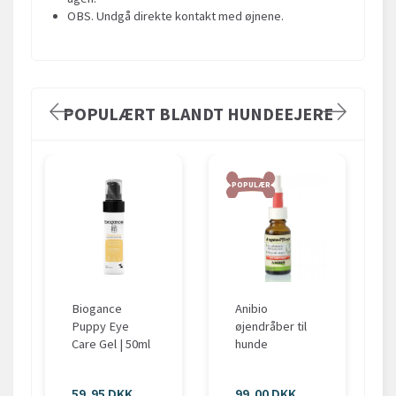
OBS. Undgå direkte kontakt med øjnene.
POPULÆRT BLANDT HUNDEEJERE
POPULÆR
Biogance
Anibio
Puppy Eye
øjendråber til
Care Gel | 50ml
hunde
59,95 DKK
99,00 DKK