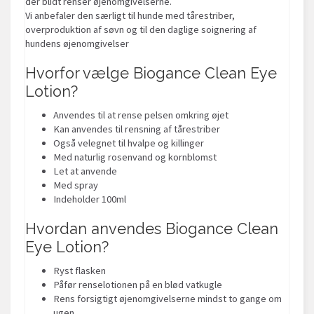
der blidt renser øjenomgivelserne.
Vi anbefaler den særligt til hunde med tårestriber,
overproduktion af søvn og til den daglige soignering af
hundens øjenomgivelser
Hvorfor vælge Biogance Clean Eye
Lotion?
Anvendes til at rense pelsen omkring øjet
Kan anvendes til rensning af tårestriber
Også velegnet til hvalpe og killinger
Med naturlig rosenvand og kornblomst
Let at anvende
Med spray
Indeholder 100ml
Hvordan anvendes Biogance Clean
Eye Lotion?
Ryst flasken
Påfør renselotionen på en blød vatkugle
Rens forsigtigt øjenomgivelserne mindst to gange om
ugen.