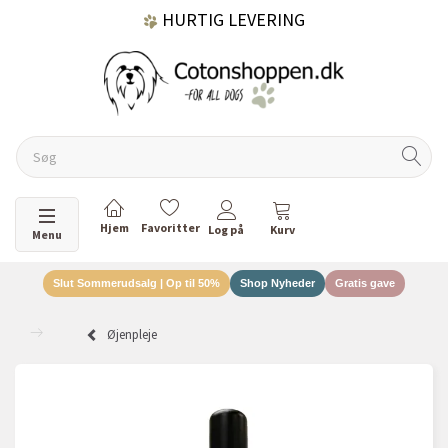
HURTIG LEVERING
GRATIS FRAGT OVER 499 KR.
60 DAGES RETURRET
Skifte navigation
Menu
Slut Sommerudsalg | Op til 50%
Shop Nyheder
Gratis gave
DANSKEJET VIRKSOMHED
Øjenpleje