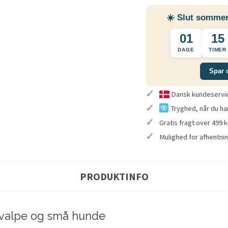
☀️ Slut sommer
01
15
DAGE
TIMER
Spar 
✓
Dansk kundeservice
✓
Tryghed, når du ha
✓
Gratis fragt over 499 k
✓
Mulighed for afhentnin
PRODUKTINFO
 hvalpe og små hunde