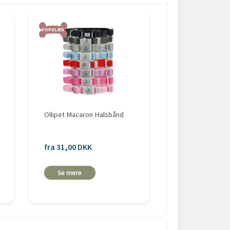
-30%
POPULÆR
Ollipet Macaron Halsbånd
NAYECO halsbå
fra 31,00 DKK
fra 22,40 DKK
fra 32,00 DKK
Se mere
Se mere