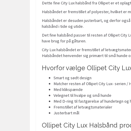
Dette fine City Lux halsbånd fra Ollipet er et oplagt 
Halsbåndet er fremstillet af polyester, hvilket er 
Halsbåndet er desuden justerbart, og derfor også 
halsbånd i tide og utide.
Det fine halsbånd passer til resten af Ollipet Cit
have brug for på gåturen.
City Lux halsbåndet er fremstillet af letvægtsmate
Halsbåndet henvender sig primært til små hunde o
Hvorfor vælge Ollipet City L
Smart og sødt design
Matcher resten af Ollipet City Lux- serien /
Med klikspænde
Velegnet til hvalpe og små hunde
Med D-ring til fastgørelse af hundetegn og
Fremstillet af letvægtsmaterialer
Justerbart mål
Ollipet City Lux Halsbånd pr