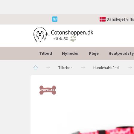
Danskejet vir
Tilbud
Nyheder
Pleje
Hvalpeudsty
Tilbehør
Hundehalsbånd
POPULÆR