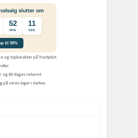
udsalg slutter om
52
10
MIN
SEK
op til 50%
 og topkarakter på Trustpilot
ndler
r. og 60 dages returret
g på vores lager i Aarhus