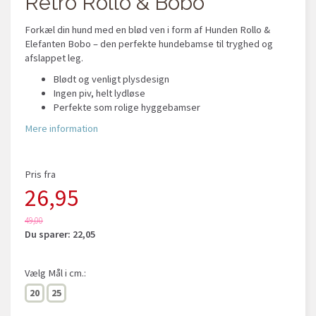
Retro Rollo & Bobo
Forkæl din hund med en blød ven i form af Hunden Rollo &
Elefanten Bobo – den perfekte hundebamse til tryghed og
afslappet leg.
Blødt og venligt plysdesign
Ingen piv, helt lydløse
Perfekte som rolige hyggebamser
Mere information
Pris fra
26,95
49,00
Du sparer:
22,05
Vælg
Mål i cm.:
20
25