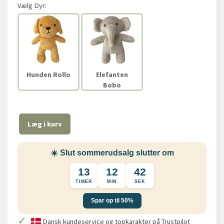
Vælg
Dyr:
Hunden Rollo
Elefanten
Bobo
Læg i kurv
☀️ Slut sommerudsalg slutter om
13
12
42
TIMER
MIN
SEK
Spar op til 50%
✓
Dansk kundeservice og topkarakter på Trustpilot