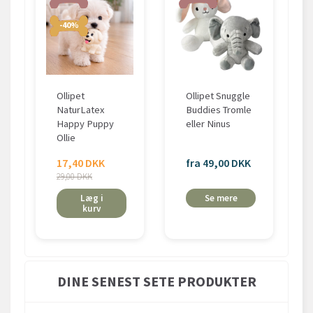
-40%
Ollipet
Ollipet Snuggle
NaturLatex
Buddies Tromle
Happy Puppy
eller Ninus
Ollie
17,40 DKK
fra 49,00 DKK
29,00 DKK
Læg i
Se mere
kurv
DINE SENEST SETE PRODUKTER