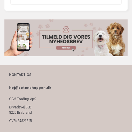
KONTAKT OS
hej@cotonshoppen.dk
CBM Trading ApS
Ørvadsvej 55B
8220 Brabrand
CVR: 37821845