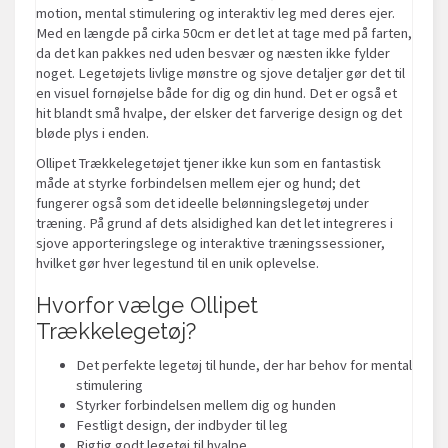
motion, mental stimulering og interaktiv leg med deres ejer.
Med en længde på cirka 50cm er det let at tage med på farten,
da det kan pakkes ned uden besvær og næsten ikke fylder
noget. Legetøjets livlige mønstre og sjove detaljer gør det til
en visuel fornøjelse både for dig og din hund. Det er også et
hit blandt små hvalpe, der elsker det farverige design og det
bløde plys i enden.
Ollipet Trækkelegetøjet tjener ikke kun som en fantastisk
måde at styrke forbindelsen mellem ejer og hund; det
fungerer også som det ideelle belønningslegetøj under
træning. På grund af dets alsidighed kan det let integreres i
sjove apporteringslege og interaktive træningssessioner,
hvilket gør hver legestund til en unik oplevelse.
Hvorfor vælge Ollipet
Trækkelegetøj?
Det perfekte legetøj til hunde, der har behov for mental
stimulering
Styrker forbindelsen mellem dig og hunden
Festligt design, der indbyder til leg
Rigtig godt legetøj til hvalpe