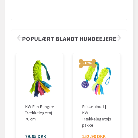
POPULÆRT BLANDT HUNDEEJERE
-10%
KW Fun Bungee
Pakketilbud |
Trækkelegetøj
KW
70 cm
Trækkelegetøjs
pakke
79,95 DKK
152,90 DKK