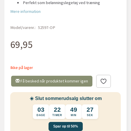
Perfekt som belønningslegetøj ved træning
Mere information
Model/varenr.:
52597-OP
69,95
Ikke på lager
Få besked når produktet kommer igen
☀️ Slut sommerudsalg slutter om
03
22
49
27
DAGE
TIMER
MIN
SEK
Spar op til 50%