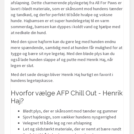
afslapning. Dette charmerende plyslegetøj fra All For Paws er
lavet i blødt materiale, som er skånsomt mod hundens tænder
og tandkød, og derfor perfekt til både hvalpe og voksne
hunde. Hajbamsen er et super hundelegetøj til en varm
sommerdag, bamsen kan dyppes i koldt vand og hjælpe med
at nedkøle din hund.
Med den sjove hajform kan du gøre leg med hunden endnu
mere spændende, samtidig med at hunden får mulighed for at
tygge og bære sit nye legetøj. Med den bløde plys kan du
også lade hunden slappe af og putte med Henrik Haj, når
legen er slut.
Med det søde design bliver Henrik Haj hurtigt en favorit i
hundens legetøjskasse.
Hvorfor vælge AFP Chill Out - Henrik
Haj?
Blødt plys, der er skånsomt mod tænder og gummer
Sjovt hajdesign, som vækker hundens nysgerrighed
Velegnet til både leg og ren afslapning
Let og slidstærkt materiale, der er nemt at bære rundt