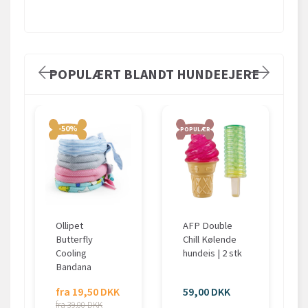
POPULÆRT BLANDT HUNDEEJERE
-50%
POPULÆR
Ollipet
AFP Double
Butterfly
Chill Kølende
Cooling
hundeis | 2 stk
Bandana
fra 19,50 DKK
59,00 DKK
fra 39,00 DKK