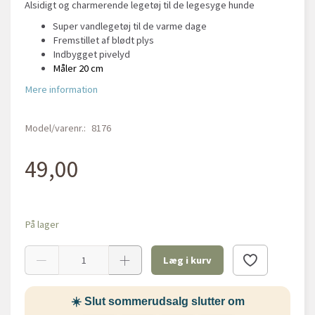
Alsidigt og charmerende legetøj til de legesyge hunde
Super vandlegetøj til de varme dage
Fremstillet af blødt plys
Indbygget pivelyd
Måler 20 cm
Mere information
Model/varenr.:
8176
49,00
På lager
Læg i kurv
☀️ Slut sommerudsalg slutter om