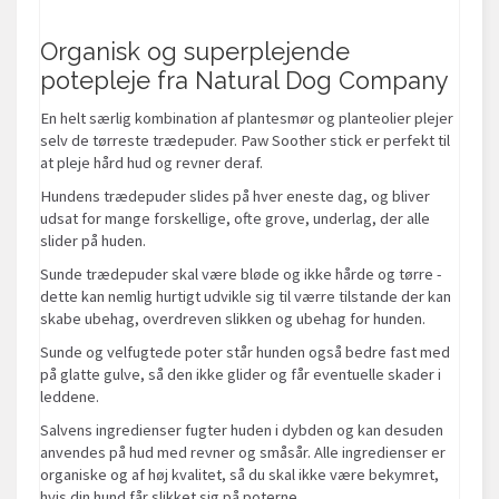
Organisk og superplejende
potepleje fra Natural Dog Company
En helt særlig kombination af plantesmør og planteolier plejer
selv de tørreste trædepuder. Paw Soother stick er perfekt til
at pleje hård hud og revner deraf.
Hundens trædepuder slides på hver eneste dag, og bliver
udsat for mange forskellige, ofte grove, underlag, der alle
slider på huden.
Sunde trædepuder skal være bløde og ikke hårde og tørre -
dette kan nemlig hurtigt udvikle sig til værre tilstande der kan
skabe ubehag, overdreven slikken og ubehag for hunden.
Sunde og velfugtede poter står hunden også bedre fast med
på glatte gulve, så den ikke glider og får eventuelle skader i
leddene.
Salvens ingredienser fugter huden i dybden og kan desuden
anvendes på hud med revner og småsår. Alle ingredienser er
organiske og af høj kvalitet, så du skal ikke være bekymret,
hvis din hund får slikket sig på poterne.