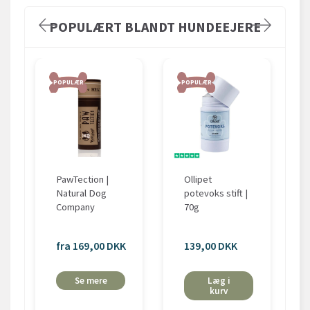
POPULÆRT BLANDT HUNDEEJERE
POPULÆR
POPULÆR
PawTection |
Ollipet
Natural Dog
potevoks stift |
Company
70g
fra 169,00 DKK
139,00 DKK
Se mere
Læg i
kurv