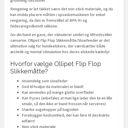
grooming-sessioner.
Rengøring er let takket være det non-stick materiale, og du
kan endda placere måtten i opvaskemaskinen for enkel
rengøring, da den er fremstillet af BPA-fri og
fødevaregodkendt silikone.
Giv din hund en gave, der stimulerer sindet og tilfredsstiller
sanserne. Ollipet Flip Flop Slikkemåtte/Slowfeeder er det
ultimative valg for hundeelskere, der værdsætter både
æstetik og mental stimulation hos deres elskede kæledyr.
Hvorfor vælge Ollipet Flip Flop
Slikkemåtte?
Anvendelig som slowfeder
God til hvalpe da materialet er blødt
Kan anvendes på mange glatte overflader
Kan fryses (anbefales at man lige lader den tø en lille
smule, så den ikke er bund frossen når serveres)
Stærke sugekopper på bagsiden
Forebygger kedsomhed, der kan føre til destruktiv
adfærd
Non-stick materiale