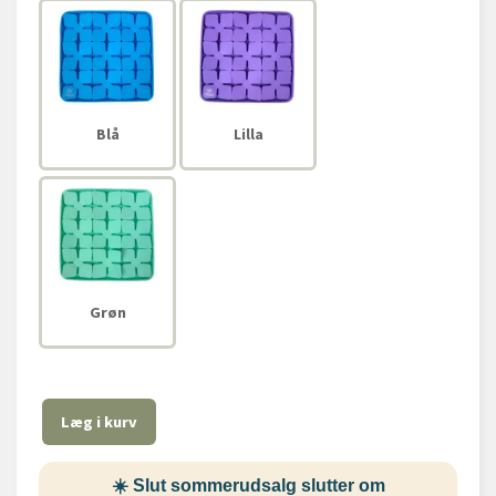
Blå
Lilla
Grøn
Læg i kurv
☀️ Slut sommerudsalg slutter om