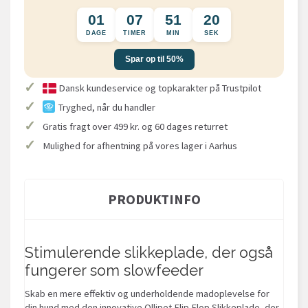
01
07
51
19
DAGE
TIMER
MIN
SEK
Spar op til 50%
✓
Dansk kundeservice og topkarakter på Trustpilot
✓
Tryghed, når du handler
✓
Gratis fragt over 499 kr. og 60 dages returret
✓
Mulighed for afhentning på vores lager i Aarhus
PRODUKTINFO
Stimulerende slikkeplade, der også
fungerer som slowfeeder
Skab en mere effektiv og underholdende madoplevelse for
din hund med den innovative Ollipet Flip Flop Slikkeplade, der