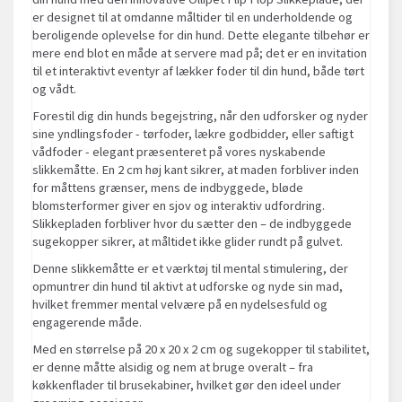
er designet til at omdanne måltider til en underholdende og
beroligende oplevelse for din hund. Dette elegante tilbehør er
mere end blot en måde at servere mad på; det er en invitation
til et interaktivt eventyr af lækker foder til din hund, både tørt
og vådt.
Forestil dig din hunds begejstring, når den udforsker og nyder
sine yndlingsfoder - tørfoder, lækre godbidder, eller saftigt
vådfoder - elegant præsenteret på vores nyskabende
slikkemåtte. En 2 cm høj kant sikrer, at maden forbliver inden
for måttens grænser, mens de indbyggede, bløde
blomsterformer giver en sjov og interaktiv udfordring.
Slikkepladen forbliver hvor du sætter den – de indbyggede
sugekopper sikrer, at måltidet ikke glider rundt på gulvet.
Denne slikkemåtte er et værktøj til mental stimulering, der
opmuntrer din hund til aktivt at udforske og nyde sin mad,
hvilket fremmer mental velvære på en nydelsesfuld og
engagerende måde.
Med en størrelse på 20 x 20 x 2 cm og sugekopper til stabilitet,
er denne måtte alsidig og nem at bruge overalt – fra
køkkenflader til brusekabiner, hvilket gør den ideel under