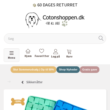
60 DAGES RETURRET
DANSKEJET VIRKSOMHED
Skifte navigation
Menu
Slut Sommerudsalg | Op til 50%
Shop Nyheder
Gratis gave
Slikkemåtter
-50%
-