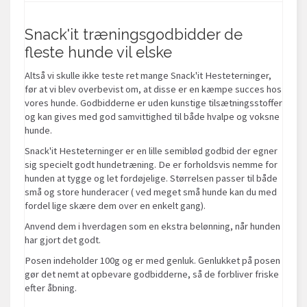
Snack'it træningsgodbidder de
fleste hunde vil elske
Altså vi skulle ikke teste ret mange Snack'it Hesteterninger,
før at vi blev overbevist om, at disse er en kæmpe succes hos
vores hunde. Godbidderne er uden kunstige tilsætningsstoffer
og kan gives med god samvittighed til både hvalpe og voksne
hunde.
Snack'it Hesteterninger er en lille semiblød godbid der egner
sig specielt godt hundetræning. De er forholdsvis nemme for
hunden at tygge og let fordøjelige. Størrelsen passer til både
små og store hunderacer ( ved meget små hunde kan du med
fordel lige skære dem over en enkelt gang).
Anvend dem i hverdagen som en ekstra belønning, når hunden
har gjort det godt.
Posen indeholder 100g og er med genluk. Genlukket på posen
gør det nemt at opbevare godbidderne, så de forbliver friske
efter åbning.