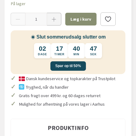
På lager
Læg i kurv
☀️ Slut sommerudsalg slutter om
02
17
40
47
DAGE
TIMER
MIN
SEK
Spar op til 50%
✓
Dansk kundeservice og topkarakter på Trustpilot
✓
Tryghed, når du handler
✓
Gratis fragt over 499 kr. og 60 dages returret
✓
Mulighed for afhentning på vores lager i Aarhus
PRODUKTINFO