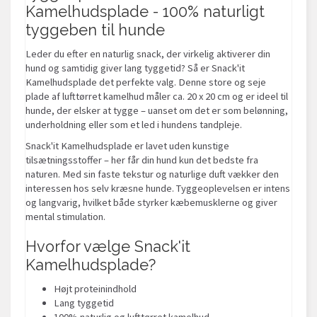
Kamelhudsplade - 100% naturligt
tyggeben til hunde
Leder du efter en naturlig snack, der virkelig aktiverer din
hund og samtidig giver lang tyggetid? Så er Snack'it
Kamelhudsplade det perfekte valg. Denne store og seje
plade af lufttørret kamelhud måler ca. 20 x 20 cm og er ideel til
hunde, der elsker at tygge – uanset om det er som belønning,
underholdning eller som et led i hundens tandpleje.
Snack'it Kamelhudsplade er lavet uden kunstige
tilsætningsstoffer – her får din hund kun det bedste fra
naturen. Med sin faste tekstur og naturlige duft vækker den
interessen hos selv kræsne hunde. Tyggeoplevelsen er intens
og langvarig, hvilket både styrker kæbemusklerne og giver
mental stimulation.
Hvorfor vælge Snack'it
Kamelhudsplade?
Højt proteinindhold
Lang tyggetid
100% naturlig og lufttørret kamelhud