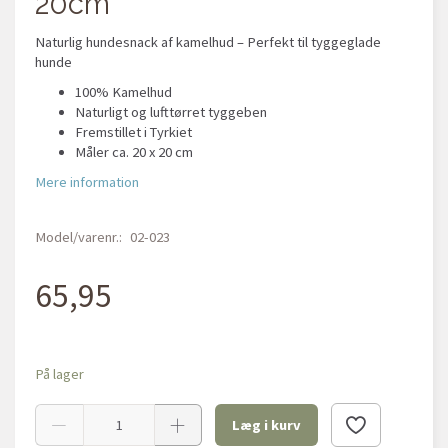
20cm
Naturlig hundesnack af kamelhud – Perfekt til tyggeglade
hunde
100% Kamelhud
Naturligt og lufttørret tyggeben
Fremstillet i Tyrkiet
Måler ca. 20 x 20 cm
Mere information
Model/varenr.:
02-023
65,95
På lager
Læg i kurv