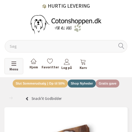
HURTIG LEVERING
GRATIS FRAGT OVER 499 KR.
60 DAGES RETURRET
Skifte navigation
Menu
Slut Sommerudsalg | Op til 50%
Shop Nyheder
Gratis gave
DANSKEJET VIRKSOMHED
Snack'it Godbidder