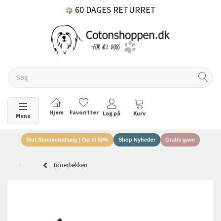
60 DAGES RETURRET
DANSKEJET VIRKSOMHED
Skifte navigation
Menu
Slut Sommerudsalg | Op til 50%
Shop Nyheder
Gratis gave
Tørredækken