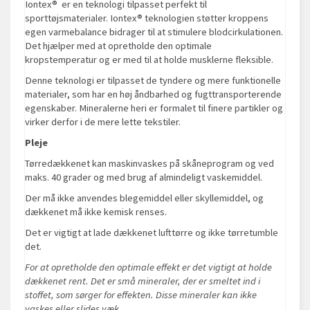
Iontex® er en teknologi tilpasset perfekt til
sporttøjsmaterialer. Iontex® teknologien støtter kroppens
egen varmebalance bidrager til at stimulere blodcirkulationen.
Det hjælper med at opretholde den optimale
kropstemperatur og er med til at holde musklerne fleksible.
Denne teknologi er tilpasset de tyndere og mere funktionelle
materialer, som har en høj åndbarhed og fugttransporterende
egenskaber. Mineralerne heri er formalet til finere partikler og
virker derfor i de mere lette tekstiler.
Pleje
Tørredækkenet kan maskinvaskes på skåneprogram og ved
maks. 40 grader og med brug af almindeligt vaskemiddel.
Der må ikke anvendes blegemiddel eller skyllemiddel, og
dækkenet må ikke kemisk renses.
Det er vigtigt at lade dækkenet lufttørre og ikke tørretumble
det.
For at opretholde den optimale effekt er det vigtigt at holde
dækkenet rent. Det er små mineraler, der er smeltet ind i
stoffet, som sørger for effekten. Disse mineraler kan ikke
vaskes eller slides væk.