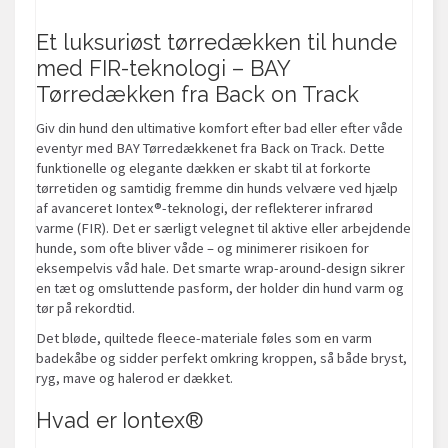
Et luksuriøst tørredækken til hunde
med FIR-teknologi – BAY
Tørredækken fra Back on Track
Giv din hund den ultimative komfort efter bad eller efter våde
eventyr med BAY Tørredækkenet fra Back on Track. Dette
funktionelle og elegante dækken er skabt til at forkorte
tørretiden og samtidig fremme din hunds velvære ved hjælp
af avanceret Iontex®-teknologi, der reflekterer infrarød
varme (FIR). Det er særligt velegnet til aktive eller arbejdende
hunde, som ofte bliver våde – og minimerer risikoen for
eksempelvis våd hale. Det smarte wrap-around-design sikrer
en tæt og omsluttende pasform, der holder din hund varm og
tør på rekordtid.
Det bløde, quiltede fleece-materiale føles som en varm
badekåbe og sidder perfekt omkring kroppen, så både bryst,
ryg, mave og halerod er dækket.
Hvad er Iontex®