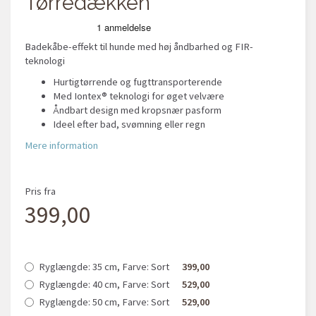
Tørredækken
Badekåbe-effekt til hunde med høj åndbarhed og FIR-
teknologi
Hurtigtørrende og fugttransporterende
Med Iontex® teknologi for øget velvære
Åndbart design med kropsnær pasform
Ideel efter bad, svømning eller regn
Mere information
Pris fra
399,00
Ryglængde:
35 cm,
Farve:
Sort
399,00
Ryglængde:
40 cm,
Farve:
Sort
529,00
Ryglængde:
50 cm,
Farve:
Sort
529,00