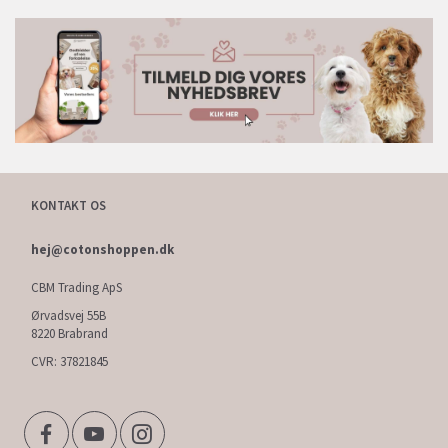
KONTAKT OS
hej@cotonshoppen.dk
CBM Trading ApS
Ørvadsvej 55B
8220 Brabrand
CVR: 37821845