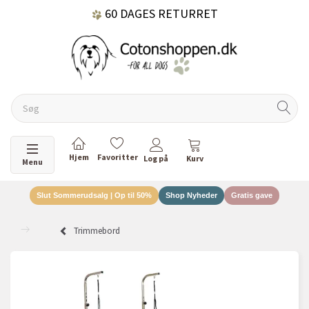
60 DAGES RETURRET
DANSKEJET VIRKSOMHED
Skifte navigation
Menu
Slut Sommerudsalg | Op til 50%
Shop Nyheder
Gratis gave
Trimmebord