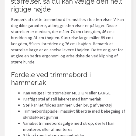
størrelser, så du kan vælge den helt
rigtige højde
Bemærk at dette trimmebord fremstilles i to størrelser. Vi kan
dog ikke garantere, at begge størrelser er på lager. Disse
størrelser er medium, der måler 74 cm i længden, 46 cm i
bredden og 81 cm i højden. Størrelse large måler 89 cm i
længden, 59 cm i bredden og 76 cm i højden. Bemærk at
størrelse large er en anelse lavere i højden. Dette er gjort for
at give en bedre ergonomi og arbejdshøjde ved klipning af
større hunde.
Fordele ved trimmebord i
hammerlak
Kan vælges i to størrelser MEDIUM eller LARGE
Kraftigt stel af stål lakeret med hammerlak
Stel kan let foldes sammen uden brug af værktøj
Trimmebordsplade i massivt fibertræ med belægning af
skridsikkert gummi
Variabel trimmebordsgalge med strop, der let kan
monteres eller afmonteres
Står på regulerbare gummifødder