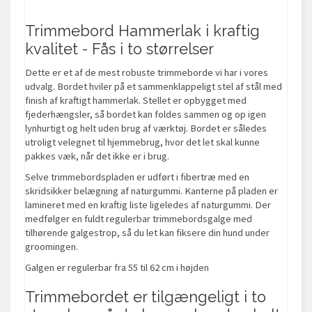
Trimmebord Hammerlak i kraftig
kvalitet - Fås i to størrelser
Dette er et af de mest robuste trimmeborde vi har i vores
udvalg. Bordet hviler på et sammenklappeligt stel af stål med
finish af kraftigt hammerlak. Stellet er opbygget med
fjederhængsler, så bordet kan foldes sammen og op igen
lynhurtigt og helt uden brug af værktøj. Bordet er således
utroligt velegnet til hjemmebrug, hvor det let skal kunne
pakkes væk, når det ikke er i brug.
Selve trimmebordspladen er udført i fibertræ med en
skridsikker belægning af naturgummi. Kanterne på pladen er
lamineret med en kraftig liste ligeledes af naturgummi. Der
medfølger en fuldt regulerbar trimmebordsgalge med
tilhørende galgestrop, så du let kan fiksere din hund under
groomingen.
Galgen er regulerbar fra 55 til 62 cm i højden
Trimmebordet er tilgængeligt i to