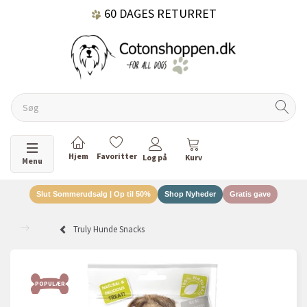
60 DAGES RETURRET
DANSKEJET VIRKSOMHED
Skifte navigation
Menu
Slut Sommerudsalg | Op til 50%
Shop Nyheder
Gratis gave
Truly Hunde Snacks
POPULÆR
POP