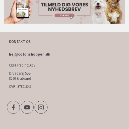
KONTAKT OS
hej@cotonshoppen.dk
CBM Trading ApS
Ørvadsvej 55B
8220 Brabrand
CVR: 37821845