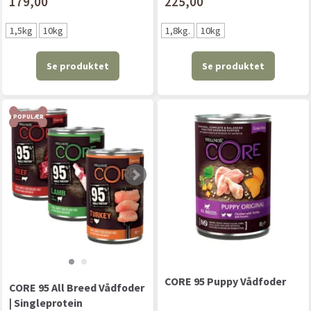
179,00
225,00
1,5kg
10kg
1,8kg.
10kg
Se produktet
Se produktet
POPULÆR
CORE 95 Puppy Vådfoder
CORE 95 All Breed Vådfoder
| Singleprotein