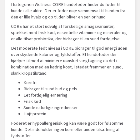
I kategorien Wellness CORE hundefoder finder du foder til
hunde i alle aldre. Der er foder nøje sammensat til hunden fra
den er lille hvalp og op til den bliver en senior hund.
CORE har et stort udvalg af forskellige smagsvarianter,
spækket med frisk kød, essentielle vitaminer og mineraler og
er alle tilsat probiotika, der bidrager til en sund fordøjelse.
Det moderate fedt niveau i CORE bidrager til god energi uden
overskydende kalorier og fyldstoffer. Et hundefoder der
hjælper til med at minimere uønsket vægtøgning da det i
kombination med en kødrig kost, i stedet fremmer en sund,
slank kropstilstand.
Kornfri
Bidrager til sund hud og pels
Let fordøjelig ernæring
Frisk kød
Sunde naturlige ingredienser
Højt protein
Foderet er hypoallergenisk og kan være godt for følsomme
hunde. Det indeholder ingen korn eller anden tilsætning af
fyldstoffer.