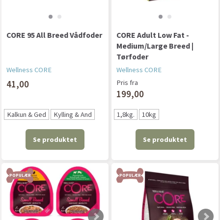
CORE 95 All Breed Vådfoder
CORE Adult Low Fat -
Medium/Large Breed |
Tørfoder
Wellness CORE
Wellness CORE
41,00
Pris fra
199,00
Kalkun & Ged
Kylling & And
1,8kg.
10kg
Se produktet
Se produktet
POPULÆR
POPULÆR