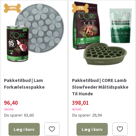
-40%
-7%
Pakketilbud | Lam
Pakketilbud | CORE Lamb
Forkælelsespakke
Slowfeeder Måltidspakke
Til Hunde
96,40
398,01
160,00
427,95
Du sparer:
63,60
Du sparer:
29,94
Læg i kurv
Læg i kurv