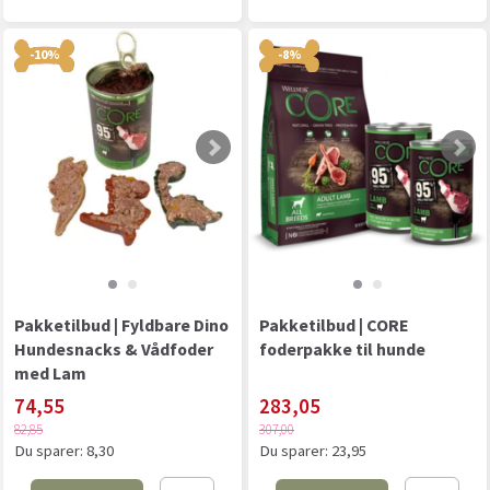
-10%
-8%
Pakketilbud | Fyldbare Dino
Pakketilbud | CORE
Hundesnacks & Vådfoder
foderpakke til hunde
med Lam
74,55
283,05
82,85
307,00
Du sparer:
8,30
Du sparer:
23,95