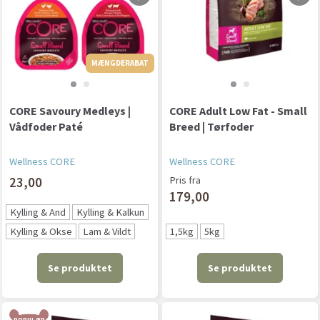
MÆNGDERABAT
MÆNGDERABAT
CORE Savoury Medleys |
CORE Adult Low Fat - Small
Vådfoder Paté
Breed | Tørfoder
Wellness CORE
Wellness CORE
23,00
Pris fra
179,00
Kylling & And
Kylling & Kalkun
Kylling & Okse
Lam & Vildt
1,5kg
5kg
Se produktet
Se produktet
POPULÆR