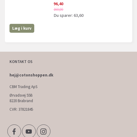
96,40
160,00
Du sparer:
63,60
Læg i kurv
KONTAKT OS
hej@cotonshoppen.dk
CBM Trading ApS
Ørvadsvej 55B
8220 Brabrand
CVR: 37821845