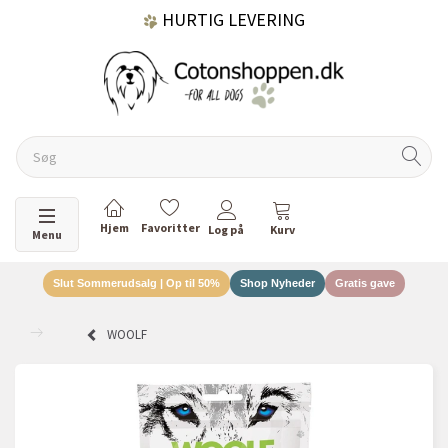
HURTIG LEVERING
GRATIS FRAGT OVER 499 KR.
60 DAGES RETURRET
Skifte navigation
Menu
Slut Sommerudsalg | Op til 50%
Shop Nyheder
Gratis gave
DANSKEJET VIRKSOMHED
WOOLF