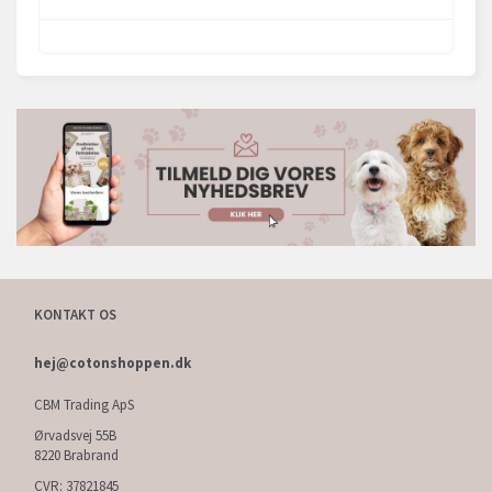
KONTAKT OS
hej@cotonshoppen.dk
CBM Trading ApS
Ørvadsvej 55B
8220 Brabrand
CVR: 37821845