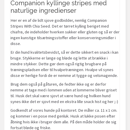
Companion kyllinge stripes med
naturlige ingredienser
Her er en af de lidt sjove godbidder, nemlig Companion
Stripes With Chia Seed. Det er tørret kylling beriget med
chiafrø, de indeholder hverken sukker eller gluten og så er der
ingen kunstige tilsætningsstoffer eller konserveringsmidler i
disse.
Er din hund kvalitetsbevidst, så er dette sikkert en snack i kan
bruge. Stykkerne er lange og bløde og lette at brække i
mindre stykker. Dette gør dem også rigtig brugbare på
træningspladsen eller til hvalpetræningen. Hvalpe vil synes
disse er herlige fordi de er nemme at tygge og velsmagende.
Brug dem også på gåturen, de fedter ikke og er derfor
nemme at tage med i lommen uden at lommerne bliver griset
til. Husk det skal være sjovt at være hund og hvilken hund
synes ikke det er sjovt med en ekstra lille snack hist og her ;-)
Godkendt af vores hunde på kontoret. De måler ca. 11 x 1 cm.
og kommer i en pose med genluk. Husk at lukke posen efter
åbning hvis ikke i bruger dem alle. På den måde holder de sig
fortsat bløde og friske.