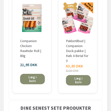
-23%
Companion
Pakketilbud |
Chicken
Companion
Rawhide Roll |
Duck-pakke |
80g
Køb 4 Betal for
3
21,95 DKK
63,85 DKK
82,80 DKK
Læg i
Læg i
kurv
kurv
DINE SENEST SETE PRODUKTER