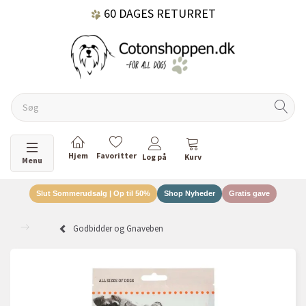
60 DAGES RETURRET
DANSKEJET VIRKSOMHED
Skifte navigation
Menu
Slut Sommerudsalg | Op til 50%
Shop Nyheder
Gratis gave
Godbidder og Gnaveben