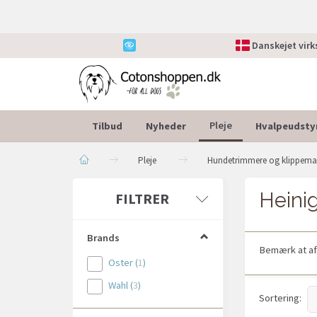
Danskejet vir
Tilbud
Nyheder
Hvalpeudsty
Pleje
Pleje
Hundetrimmere og klippema
Heinig
Skifte
FILTRER
filter
Brands
Bemærk at af
Oster
(
1
)
Wahl
(
3
)
Sortering: