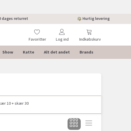
 dages returret
Hurtig levering
Favoritter
Log ind
Indkøbskurv
Show
Katte
Alt det andet
Brands
ær 10 + skær 30