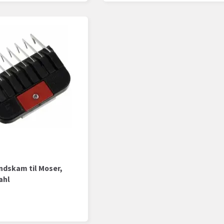
dskam til Moser,
ahl