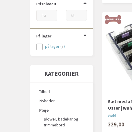
Prisniveau
POPULÆR
På lager
på lager
(
3
)
KATEGORIER
Tilbud
Nyheder
Sæt med a
Oster | Wahl
Pleje
Wahl
Blower, badekar og
329,00
trimmebord