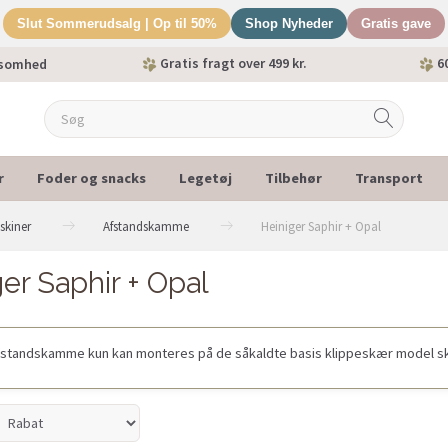
Slut Sommerudsalg | Op til 50%
Shop Nyheder
Gratis gave
Gratis fragt over 499 kr.
60
ksomhed
r
Foder og snacks
Legetøj
Tilbehør
Transport
skiner
Afstandskamme
Heiniger Saphir + Opal
er Saphir + Opal
standskamme kun kan monteres på de såkaldte basis klippeskær model sk