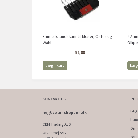
3mm afstandskam til Moser, Oster og
22mm 
Wahl
Ollip
96,00
Læg i kurv
Læg 
KONTAKT OS
INF
FAQ 
hej@cotonshoppen.dk
Hun
CBM Trading ApS
Om 
Ørvadsvej 55B
Sam