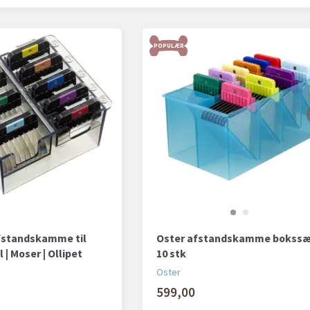
POPULÆR
fstandskamme til
Oster afstandskamme bokssæ
 | Moser | Ollipet
10 stk
Oster
599,00