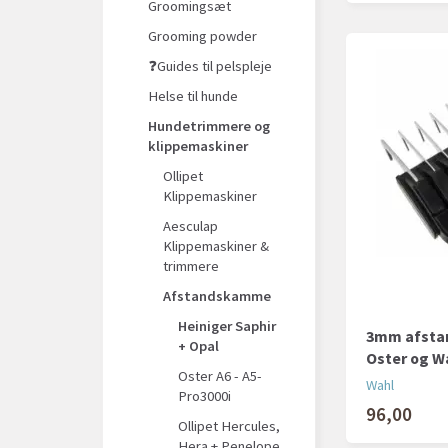
Groomingsæt
Grooming powder
❓Guides til pelspleje
Helse til hunde
Hundetrimmere og
klippemaskiner
Ollipet
Klippemaskiner
Aesculap
Klippemaskiner &
trimmere
Afstandskamme
Heiniger Saphir
3mm afstan
+ Opal
Oster og W
Oster A6 - A5-
Wahl
Pro3000i
96,00
Ollipet Hercules,
Hera + Penelope