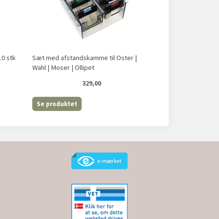
0 stk
Sæt med afstandskamme til Oster |
Wahl | Moser | Ollipet
329,00
Se produktet