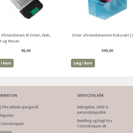
Afstandskam til Oster, Wah,
Oster afstandskamme bokssæt | 1
et og Moser
96,00
599,00
i kurv
Læg i kurv
ORMATION
SERVICEVILKÅR
| Ofte stillede spørgsmål
Betingelser, vilkår &
persondatapolitik
deguides
Bestilling og fragt hos
Cotonshoppen
Cotonshoppen.dk
arbejde