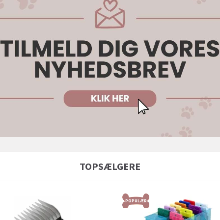
TOPSÆLGERE
POPULÆR