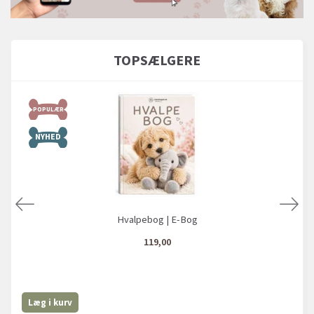
TOPSÆLGERE
POPULÆR
NYHED
Hvalpebog | E-Bog
119,00
Læg i kurv