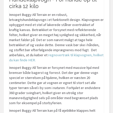
cirka 12 kilo
Innopet Buggy All Terrain er en robust,
letvægtshundeklapvogn i et funktionelt design. Klapvognen er
opbygget med et stel af lakerede stålrør overtrukket af
kraftig kanvas. Betrækket er forsynet med reflekterende
felter, hvilket giver en meget høj synlighed og sikkerhed, når
mørket falder på. Det er som nævnt muligt at tage hele
betrækket af og vaske dette. Denne vask bør ske i hånden,
og stoffet bør efterfølgende imprægneres mod fugt. Det
anbefales, at du køber et
regnovertræk til klapvognen, hvilket
du kan finde HER.
Innopet Buggy All Terrain er forsynet med massive hjul med
bremser både bagerst og forrest. Det der gør denne vogn
speciel er størrelsen på hjulene, hvilken er næsten 20
centimeter. Dette gør at vognen er egnet til stort set alle
typer terræn såvel i by som i naturen. Forhjulet er endvidere
360 grader svingbart, hvilket giver en utrolig stor
manøvredygtighed selv på områder med begrænset plads
som for eksempel på storbyferien.
Innopet Buggy All Terrain kan på få øjeblikke klappes helt