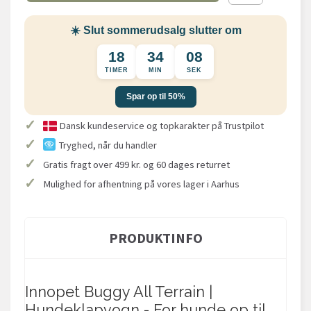
☀️ Slut sommerudsalg slutter om
18
34
08
TIMER
MIN
SEK
Spar op til 50%
✓
Dansk kundeservice og topkarakter på Trustpilot
✓
Tryghed, når du handler
✓
Gratis fragt over 499 kr. og 60 dages returret
✓
Mulighed for afhentning på vores lager i Aarhus
PRODUKTINFO
Innopet Buggy All Terrain |
Hundeklapvogn - For hunde op til