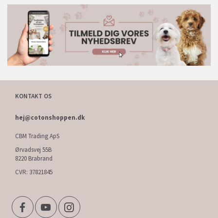
KONTAKT OS
hej@cotonshoppen.dk
CBM Trading ApS
Ørvadsvej 55B
8220 Brabrand
CVR: 37821845