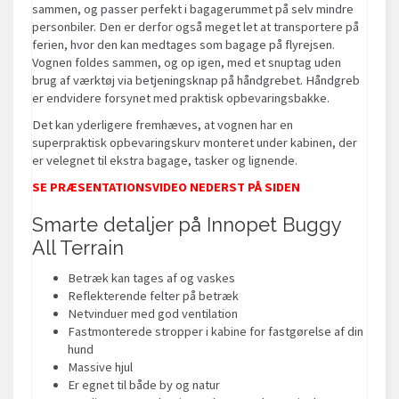
sammen, og passer perfekt i bagagerummet på selv mindre
personbiler. Den er derfor også meget let at transportere på
ferien, hvor den kan medtages som bagage på flyrejsen.
Vognen foldes sammen, og op igen, med et snuptag uden
brug af værktøj via betjeningsknap på håndgrebet. Håndgreb
er endvidere forsynet med praktisk opbevaringsbakke.
Det kan yderligere fremhæves, at vognen har en
superpraktisk opbevaringskurv monteret under kabinen, der
er velegnet til ekstra bagage, tasker og lignende.
SE PRÆSENTATIONSVIDEO NEDERST PÅ SIDEN
Smarte detaljer på Innopet Buggy
All Terrain
Betræk kan tages af og vaskes
Reflekterende felter på betræk
Netvinduer med god ventilation
Fastmonterede stropper i kabine for fastgørelse af din
hund
Massive hjul
Er egnet til både by og natur