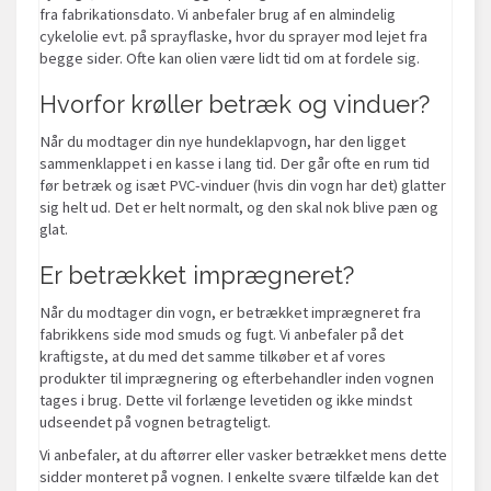
fra fabrikationsdato. Vi anbefaler brug af en almindelig
cykelolie evt. på sprayflaske, hvor du sprayer mod lejet fra
begge sider. Ofte kan olien være lidt tid om at fordele sig.
Hvorfor krøller betræk og vinduer?
Når du modtager din nye hundeklapvogn, har den ligget
sammenklappet i en kasse i lang tid. Der går ofte en rum tid
før betræk og isæt PVC-vinduer (hvis din vogn har det) glatter
sig helt ud. Det er helt normalt, og den skal nok blive pæn og
glat.
Er betrækket imprægneret?
Når du modtager din vogn, er betrækket imprægneret fra
fabrikkens side mod smuds og fugt. Vi anbefaler på det
kraftigste, at du med det samme tilkøber et af vores
produkter til imprægnering og efterbehandler inden vognen
tages i brug. Dette vil forlænge levetiden og ikke mindst
udseendet på vognen betragteligt.
Vi anbefaler, at du aftørrer eller vasker betrækket mens dette
sidder monteret på vognen. I enkelte svære tilfælde kan det