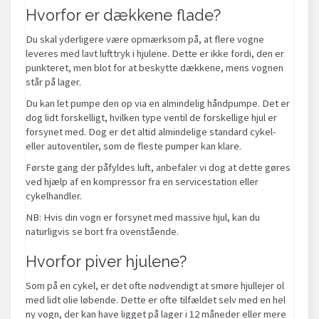
Hvorfor er dækkene flade?
Du skal yderligere være opmærksom på, at flere vogne
leveres med lavt lufttryk i hjulene. Dette er ikke fordi, den er
punkteret, men blot for at beskytte dækkene, mens vognen
står på lager.
Du kan let pumpe den op via en almindelig håndpumpe. Det er
dog lidt forskelligt, hvilken type ventil de forskellige hjul er
forsynet med. Dog er det altid almindelige standard cykel-
eller autoventiler, som de fleste pumper kan klare.
Første gang der påfyldes luft, anbefaler vi dog at dette gøres
ved hjælp af en kompressor fra en servicestation eller
cykelhandler.
NB: Hvis din vogn er forsynet med massive hjul, kan du
naturligvis se bort fra ovenstående.
Hvorfor piver hjulene?
Som på en cykel, er det ofte nødvendigt at smøre hjullejer ol
med lidt olie løbende. Dette er ofte tilfældet selv med en hel
ny vogn, der kan have ligget på lager i 12 måneder eller mere