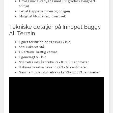
Utrolig manøvredygtig med 360 graders svingbart
forhjul
Let at klappe sammen og op igen
Muligt at tilkøbe regnovertræk
Tekniske detaljer på Innopet Buggy
All Terrain
Egnet for hunde op til cirka 12 kilo
Stel i lakeret stål
Overtræk i kraftig kanvas
Egenvægt 6,5 kilo
Størrelse udslået cirka 52 x 85 x 96 centimeter
Kabinestørrelse cirka 36 x 63 x 60 centimeter
Sammenfoldet størrelse cirka 52 x 32 x 83 centimeter