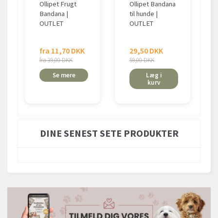
Ollipet Frugt
Ollipet Bandana
Bandana |
til hunde |
OUTLET
OUTLET
fra 11,70 DKK
29,50 DKK
fra 39,00 DKK
59,00 DKK
Se mere
Læg i
kurv
DINE SENEST SETE PRODUKTER