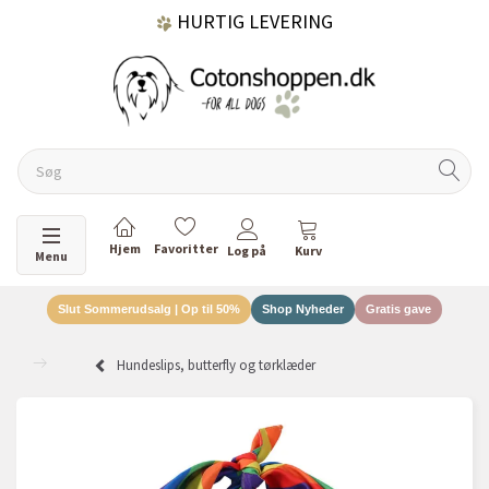
HURTIG LEVERING
GRATIS FRAGT OVER 499 KR.
60 DAGES RETURRET
Skifte navigation
Menu
Slut Sommerudsalg | Op til 50%
Shop Nyheder
Gratis gave
DANSKEJET VIRKSOMHED
Hundeslips, butterfly og tørklæder