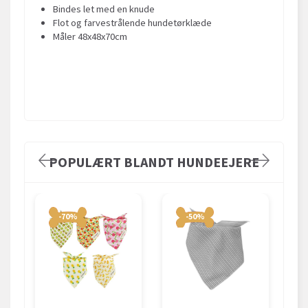
Bindes let med en knude
Flot og farvestrålende hundetørklæde
Måler 48x48x70cm
POPULÆRT BLANDT HUNDEEJERE
-70%
-50%