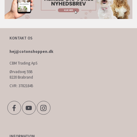
KONTAKT OS
hej@cotonshoppen.dk
CBM Trading ApS
Ørvadsvej 55B
8220 Brabrand
CVR: 37821845
INFORMATION