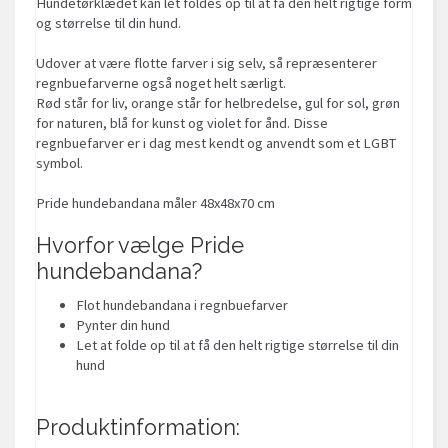
Hundetørklædet kan let foldes op til at få den helt rigtige form
og størrelse til din hund.
Udover at være flotte farver i sig selv, så repræsenterer
regnbuefarverne også noget helt særligt.
Rød står for liv, orange står for helbredelse, gul for sol, grøn
for naturen, blå for kunst og violet for ånd. Disse
regnbuefarver er i dag mest kendt og anvendt som et LGBT
symbol.
Pride hundebandana måler 48x48x70 cm
Hvorfor vælge Pride
hundebandana?
Flot hundebandana i regnbuefarver
Pynter din hund
Let at folde op til at få den helt rigtige størrelse til din
hund
Produktinformation: