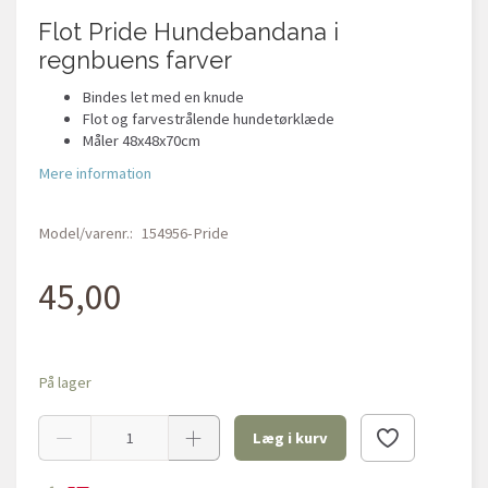
Flot Pride Hundebandana i
regnbuens farver
Bindes let med en knude
Flot og farvestrålende hundetørklæde
Måler 48x48x70cm
Mere information
Model/varenr.:
154956-Pride
45,00
På lager
Læg i kurv