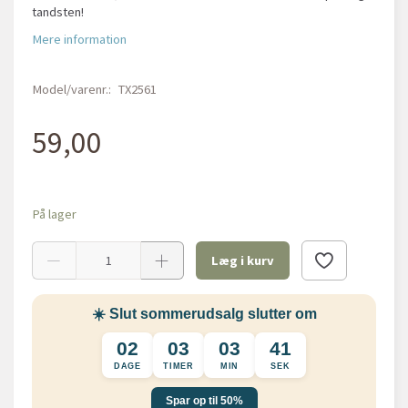
tandsten!
Mere information
Model/varenr.:
TX2561
59,00
På lager
Læg i kurv
☀️ Slut sommerudsalg slutter om
02
03
03
40
DAGE
TIMER
MIN
SEK
Spar op til 50%