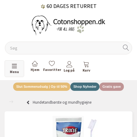
60 DAGES RETURRET
DANSKEJET VIRKSOMHED
Skifte navigation
Menu
Slut Sommerudsalg | Op til 50%
Shop Nyheder
Gratis gave
Hundetandbørste og mundhygiejne