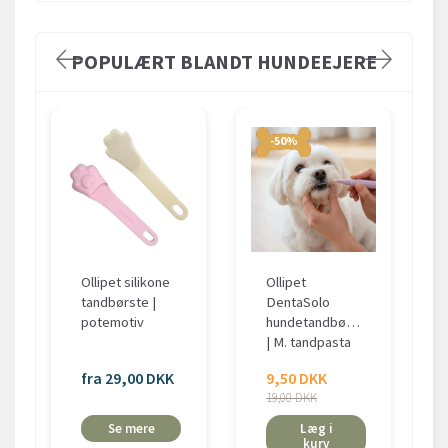
POPULÆRT BLANDT HUNDEEJERE
-50%
Ollipet silikone
Ollipet
tandbørste |
DentaSolo
potemotiv
hundetandbørste
| M. tandpasta
fra 29,00 DKK
9,50 DKK
19,00 DKK
Se mere
Læg i
kurv