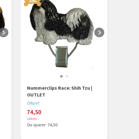
-50%
Nummerclips Race: Shih Tzu |
OUTLET
Ollipet
74,50
149,00
Du sparer:
74,50