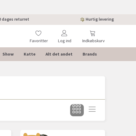
 dages returret
Hurtig levering
Favoritter
Log ind
Indkøbskurv
Show
Katte
Alt det andet
Brands