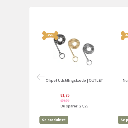
-25%
-
Ollipet Udstillingskæde | OUTLET
Nu
81,75
109,00
Du sparer:
27,25
Se produktet
Se 