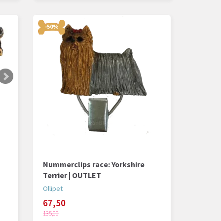
-50%
Nummerclips race: Yorkshire
Terrier | OUTLET
Ollipet
67,50
135,00