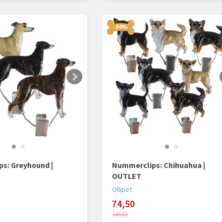
-50%
s: Greyhound |
Nummerclips: Chihuahua |
OUTLET
Ollipet
74,50
149,00