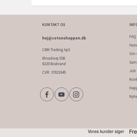
KONTAKT OS
INF
FAQ 
hej@cotonshoppen.dk
Hun
CBM Trading ApS
Om 
Ørvadsvej 55B
Sam
8220 Brabrand
Job
CVR: 37821845
Kont
Hap
Nyhe