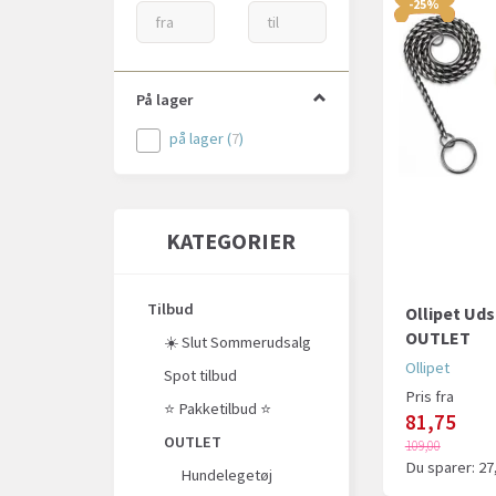
-25%
På lager
på lager
(
7
)
KATEGORIER
Tilbud
Ollipet Uds
OUTLET
☀️ Slut Sommerudsalg
Ollipet
Spot tilbud
Pris fra
⭐️ Pakketilbud ⭐️
81,75
OUTLET
109,00
Du sparer:
27
Hundelegetøj