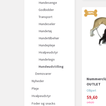
Hundesenge
Godbidder
-60%
Transport
Hundeseler
Hundetøj
Hundetilbehør
Hundepleje
Hvalpeudstyr
Hundetegn
Hundeudstilling
Demovarer
Nummerclip
Nyheder
OUTLET
Pleje
Ollipet
Hvalpeudstyr
59,60
149,00
Foder og snacks