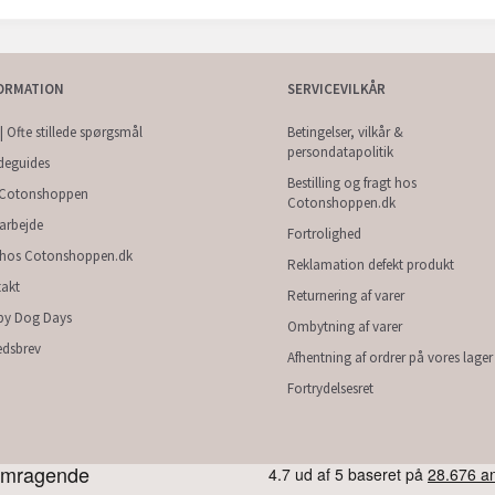
ORMATION
SERVICEVILKÅR
| Ofte stillede spørgsmål
Betingelser, vilkår &
persondatapolitik
deguides
Bestilling og fragt hos
Cotonshoppen
Cotonshoppen.dk
arbejde
Fortrolighed
 hos Cotonshoppen.dk
Reklamation defekt produkt
akt
Returnering af varer
py Dog Days
Ombytning af varer
dsbrev
Afhentning af ordrer på vores lager
Fortrydelsesret