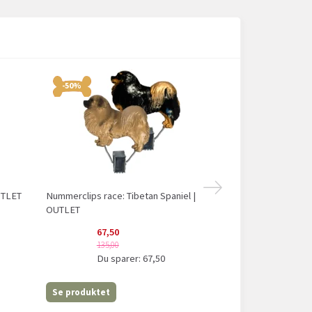
-50%
-50%
UTLET
Nummerclips race: Tibetan Spaniel |
Nummerclips Rac
OUTLET
67,50
74,50
135,00
149,00
Du sparer:
67,50
Du sp
Se produktet
Læg i kurv