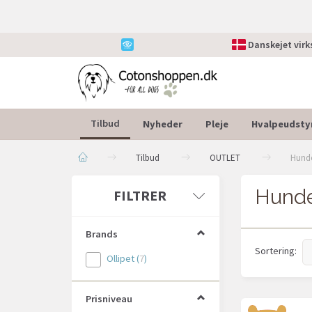
Danskejet vir
Nyheder
Pleje
Hvalpeudsty
Tilbud
Tilbud
OUTLET
Hunde
Hunde
Skifte
FILTRER
filter
Brands
Sortering:
Ollipet
(
7
)
Prisniveau