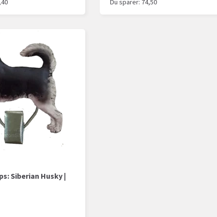
,40
Du sparer:
74,50
s: Siberian Husky |