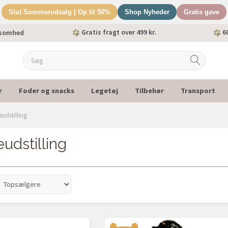
Slut Sommerudsalg | Op til 50%
Shop Nyheder
Gratis gave
Gratis fragt over 499 kr.
60
ksomhed
r
Foder og snacks
Legetøj
Tilbehør
Transport
udstilling
udstilling