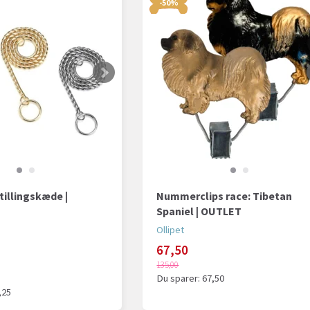
-50%
tillingskæde |
Nummerclips race: Tibetan
Spaniel | OUTLET
Ollipet
67,50
135,00
Du sparer:
67,50
,25