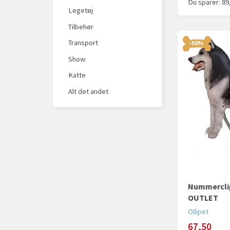
Du sparer:
89
Legetøj
Tilbehør
Transport
-50%
Show
Katte
Alt det andet
Nummerclip
OUTLET
Ollipet
67,50