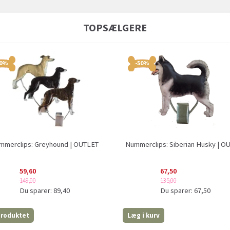
TOPSÆLGERE
60%
-50%
mmerclips: Greyhound | OUTLET
Nummerclips: Siberian Husky | O
59,60
67,50
149,00
135,00
Du sparer:
89,40
Du sparer:
67,50
produktet
Læg i kurv