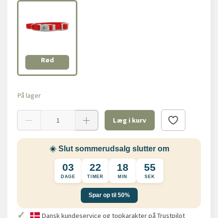
Rød
På lager
Læg i kurv
☀️ Slut sommerudsalg slutter om
03
22
18
54
DAGE
TIMER
MIN
SEK
Spar op til 50%
✓
Dansk kundeservice og topkarakter på Trustpilot