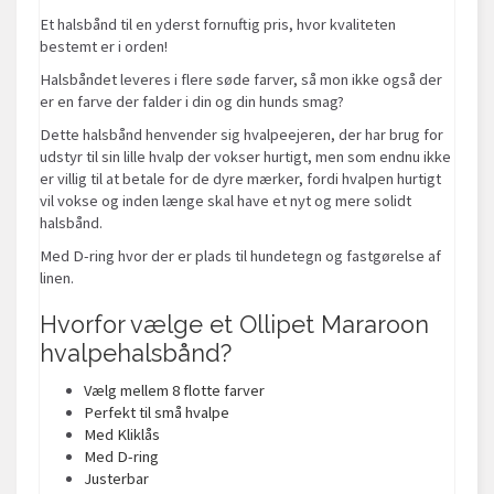
Et halsbånd til en yderst fornuftig pris, hvor kvaliteten
bestemt er i orden!
Halsbåndet leveres i flere søde farver, så mon ikke også der
er en farve der falder i din og din hunds smag?
Dette halsbånd henvender sig hvalpeejeren, der har brug for
udstyr til sin lille hvalp der vokser hurtigt, men som endnu ikke
er villig til at betale for de dyre mærker, fordi hvalpen hurtigt
vil vokse og inden længe skal have et nyt og mere solidt
halsbånd.
Med D-ring hvor der er plads til hundetegn og fastgørelse af
linen.
Hvorfor vælge et Ollipet Mararoon
hvalpehalsbånd?
Vælg mellem 8 flotte farver
Perfekt til små hvalpe
Med Kliklås
Med D-ring
Justerbar