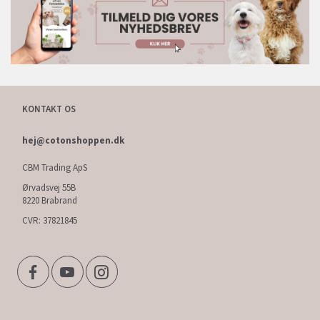
KONTAKT OS
hej@cotonshoppen.dk
CBM Trading ApS
Ørvadsvej 55B
8220 Brabrand
CVR: 37821845