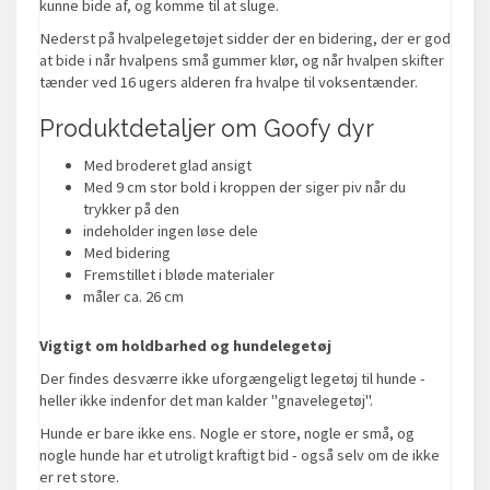
kunne bide af, og komme til at sluge.
Nederst på hvalpelegetøjet sidder der en bidering, der er god
at bide i når hvalpens små gummer klør, og når hvalpen skifter
tænder ved 16 ugers alderen fra hvalpe til voksentænder.
Produktdetaljer om Goofy dyr
Med broderet glad ansigt
Med 9 cm stor bold i kroppen der siger piv når du
trykker på den
indeholder ingen løse dele
Med bidering
Fremstillet i bløde materialer
måler ca. 26 cm
Vigtigt om holdbarhed og hundelegetøj
Der findes desværre ikke uforgængeligt legetøj til hunde -
heller ikke indenfor det man kalder "gnavelegetøj".
Hunde er bare ikke ens. Nogle er store, nogle er små, og
nogle hunde har et utroligt kraftigt bid - også selv om de ikke
er ret store.