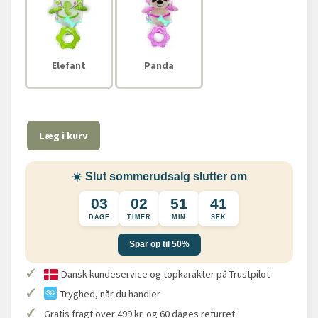
Elefant
Panda
Læg i kurv
☀️ Slut sommerudsalg slutter om
03
02
51
41
DAGE
TIMER
MIN
SEK
Spar op til 50%
✓
Dansk kundeservice og topkarakter på Trustpilot
✓
Tryghed, når du handler
✓
Gratis fragt over 499 kr. og 60 dages returret