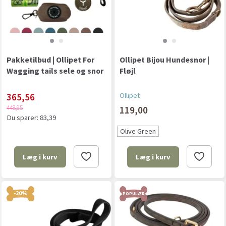
Pakketilbud | Ollipet For
Ollipet Bijou Hundesnor |
Wagging tails sele og snor
Fløjl
365,56
Ollipet
448,95
119,00
Du sparer:
83,39
Olive Green
Læg i kurv
Læg i kurv
-20%
POPULÆR