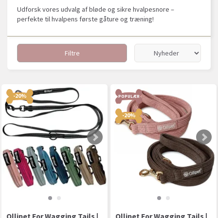
Udforsk vores udvalg af bløde og sikre hvalpesnore –
perfekte til hvalpens første gåture og træning!
Filtre
-20%
POPULÆR
-20%
Ollipet For Wagging Tails |
Ollipet For Wagging Tails |