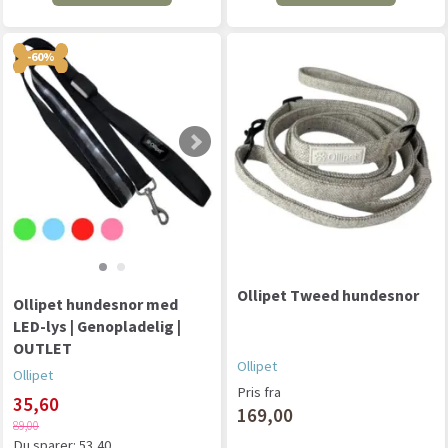
-60%
Ollipet Tweed hundesnor
Ollipet hundesnor med
LED-lys | Genopladelig |
OUTLET
Ollipet
Ollipet
Pris fra
35,60
169,00
89,00
Du sparer:
53,40