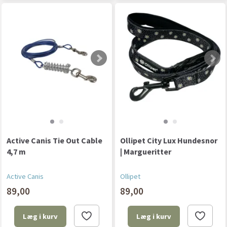
Active Canis Tie Out Cable
Ollipet City Lux Hundesnor
4,7 m
| Margueritter
Active Canis
Ollipet
89,00
89,00
Læg i kurv
Læg i kurv