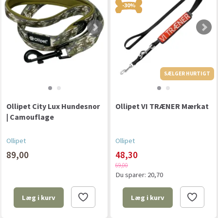
-30%
SÆLGER HURTIGT
Ollipet City Lux Hundesnor
Ollipet VI TRÆNER Mærkat
| Camouflage
Ollipet
Ollipet
89,00
48,30
69,00
Du sparer:
20,70
Læg i kurv
Læg i kurv