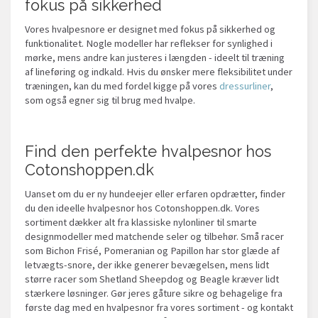
fokus på sikkerhed
Vores hvalpesnore er designet med fokus på sikkerhed og
funktionalitet. Nogle modeller har reflekser for synlighed i
mørke, mens andre kan justeres i længden - ideelt til træning
af lineføring og indkald. Hvis du ønsker mere fleksibilitet under
træningen, kan du med fordel kigge på vores
dressurliner
,
som også egner sig til brug med hvalpe.
Find den perfekte hvalpesnor hos
Cotonshoppen.dk
Uanset om du er ny hundeejer eller erfaren opdrætter, finder
du den ideelle hvalpesnor hos Cotonshoppen.dk. Vores
sortiment dækker alt fra klassiske nylonliner til smarte
designmodeller med matchende seler og tilbehør. Små racer
som Bichon Frisé, Pomeranian og Papillon har stor glæde af
letvægts-snore, der ikke generer bevægelsen, mens lidt
større racer som Shetland Sheepdog og Beagle kræver lidt
stærkere løsninger. Gør jeres gåture sikre og behagelige fra
første dag med en hvalpesnor fra vores sortiment - og kontakt