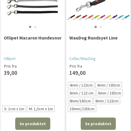
Ollipet Macaron Hundesnor
WauDog Rundsyet Line
Ollipet
Collar/WauDog
Pris fra
Pris fra
39,00
149,00
4mm / 122cm
4mm / 183cm
6mm / 122 cm
6mm / 183cm
8mm/183cm
8mm / 122cm
S: 1cm x 1m
M: 1,5cm x 1m
10mm//183cm
Se produktet
Se produktet