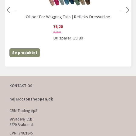
Ollipet For Wagging Tails | Refleks Dressurline
79,20
99,00
Du sparer:
19,80
Se produktet
KONTAKT OS
hej@cotonshoppen.dk
CBM Trading ApS
Ørvadsvej 55B
8220 Brabrand
CVR: 37821845