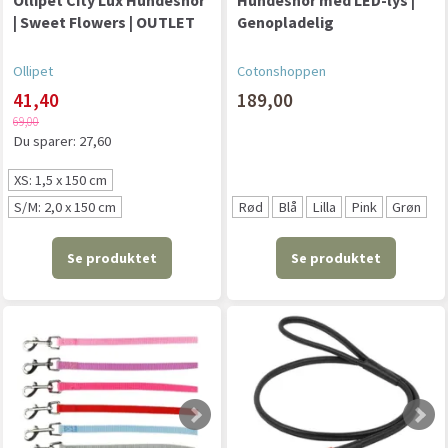
Ollipet City Lux Hundesnor
Hundesnor med LED-lys |
| Sweet Flowers | OUTLET
Genopladelig
Ollipet
Cotonshoppen
41,40
189,00
69,00
Du sparer:
27,60
XS: 1,5 x 150 cm
S/M: 2,0 x 150 cm
Rød
Blå
Lilla
Pink
Grøn
Se produktet
Se produktet