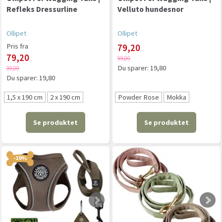
Refleks Dressurline
Velluto hundesnor
Ollipet
Ollipet
Pris fra
79,20
79,20
99,00
Du sparer:
19,80
99,00
Du sparer:
19,80
1,5 x 190 cm
2 x 190 cm
Powder Rose
Mokka
Se produktet
Se produktet
-19%