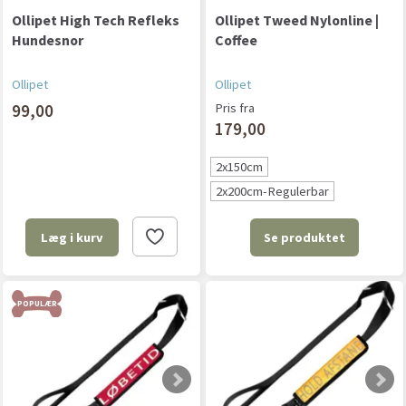
Ollipet High Tech Refleks
Ollipet Tweed Nylonline |
Hundesnor
Coffee
Ollipet
Ollipet
99,00
Pris fra
179,00
2x150cm
2x200cm-Regulerbar
Se produktet
Læg i kurv
POPULÆR