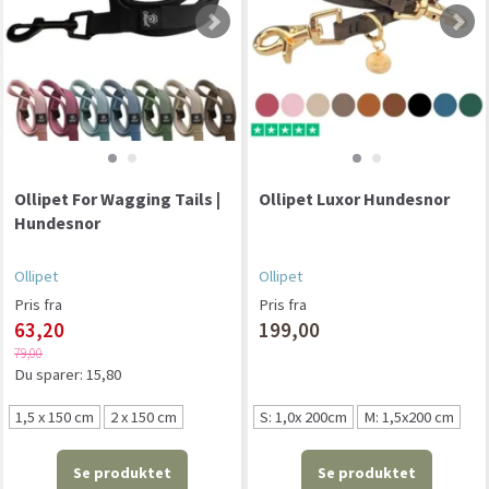
Ollipet For Wagging Tails |
Ollipet Luxor Hundesnor
Hundesnor
Ollipet
Ollipet
Pris fra
Pris fra
63,20
199,00
79,00
Du sparer:
15,80
1,5 x 150 cm
2 x 150 cm
S: 1,0x 200cm
M: 1,5x200 cm
Se produktet
Se produktet