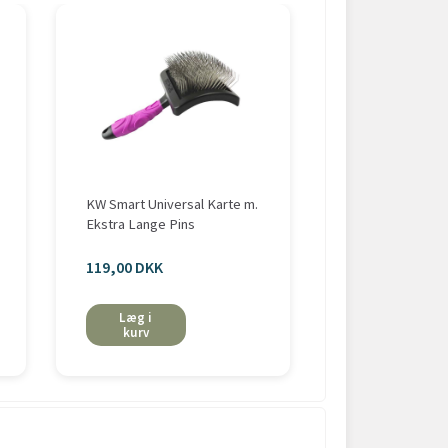
KW Smart Universal Karte m.
Rullekam | Karte 
Ekstra Lange Pins
langhårede hun
119,00 DKK
fra 99,00 DKK
Læg i
Se mere
kurv