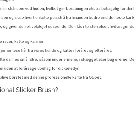
en er skånsom ved huden, hvilket gør børstningen ekstra behagelig for din 
en og skille hvert enkelte pelsstrå fra hinanden bedre end de fleste karter
tre, og giver den et velplejet udseende. Den fås i to størrelser, hvilket gø
 racer, katte og kaniner.
jerner løse hår fra vores hunde og katte i foråret og efteråret.
 ofte dannes små filtre, såsom under armene, i skægget eller bag ørerne. 
 uden at forårsage ubehag for dit kæledyr.
blive børstet med denne professionelle karte fra Ollipet.
ional Slicker Brush?