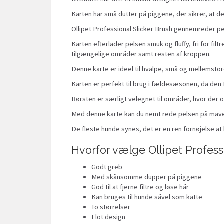
Karten har små dutter på piggene, der sikrer, at d
Ollipet Professional Slicker Brush gennemreder pels
Karten efterlader pelsen smuk og fluffy, fri for fil
tilgængelige områder samt resten af kroppen.
Denne karte er ideel til hvalpe, små og mellemstore
Karten er perfekt til brug i fældesæsonen, da den f
Børsten er særligt velegnet til områder, hvor der
Med denne karte kan du nemt rede pelsen på maven
De fleste hunde synes, det er en ren fornøjelse at 
Hvorfor vælge Ollipet Profess
Godt greb
Med skånsomme dupper på piggene
God til at fjerne filtre og løse hår
Kan bruges til hunde såvel som katte
To størrelser
Flot design