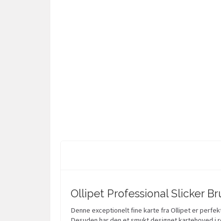
Ollipet Professional Slicker Bru
Denne exceptionelt fine karte fra Ollipet er perfekt
Desuden har den et smukt designet kartehoved i r