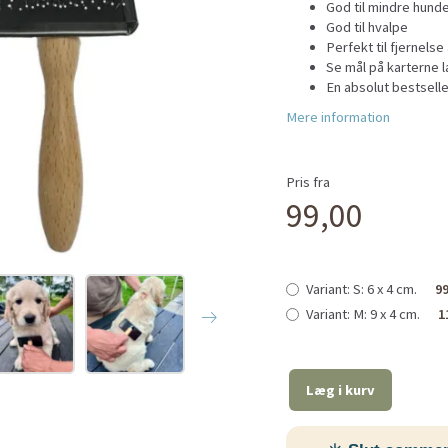
God til mindre hunde
God til hvalpe
Perfekt til fjernelse 
Se mål på karterne
En absolut bestselle
Mere information
Pris fra
99,00
Variant:
S: 6 x 4 cm.
99
Variant:
M: 9 x 4 cm.
1
Læg i kurv