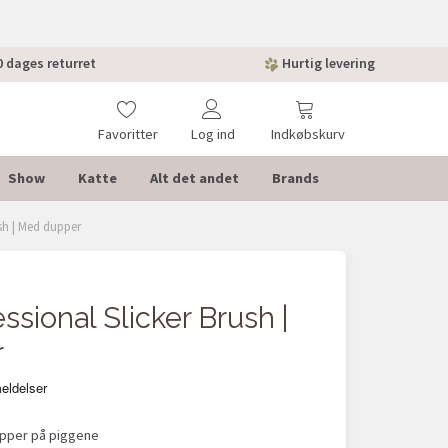
 dages returret
Hurtig levering
Favoritter
Log ind
Indkøbskurv
Show
Katte
Alt det andet
Brands
ush | Med dupper
POPULÆ
essional Slicker Brush |
r
per på piggene