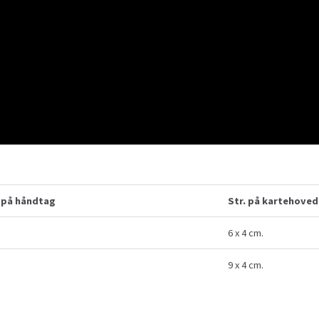
på håndtag
Str. på kartehoved
6 x 4 cm.
9 x 4 cm.