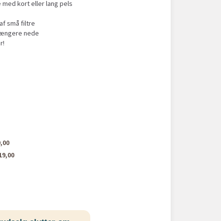
 med kort eller lang pels
af små filtre
 længere nede
r!
,00
19,00