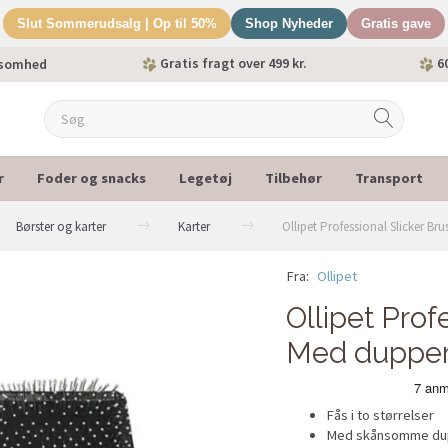
Slut Sommerudsalg | Op til 50%
Shop Nyheder
Gratis gave
Gratis fragt over 499 kr.
60
ksomhed
r
Foder og snacks
Legetøj
Tilbehør
Transport
Børster og karter
Karter
Ollipet Professional Slicker Br
Fra:
Ollipet
Ollipet Prof
Med duppe
Fås i to størrelser
Med skånsomme dup