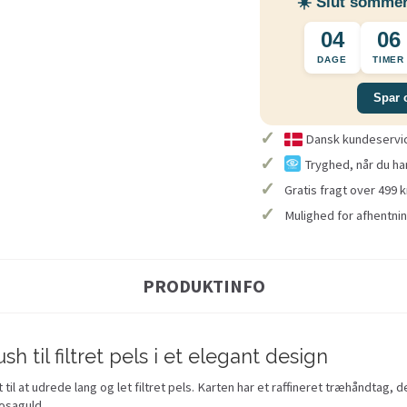
☀️ Slut sommer
04
06
DAGE
TIMER
Spar 
✓
Dansk kundeservice
✓
Tryghed, når du ha
✓
Gratis fragt over 499 k
✓
Mulighed for afhentnin
PRODUKTINFO
sh til filtret pels i et elegant design
 til at udrede lang og let filtret pels. Karten har et raffineret træhåndtag, 
osaguld.