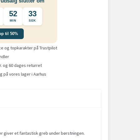
udsalg slutter om
52
32
MIN
SEK
op til 50%
 og topkarakter på Trustpilot
ndler
r. og 60 dages returret
g på vores lager i Aarhus
der giver et fantastisk greb under børstningen.