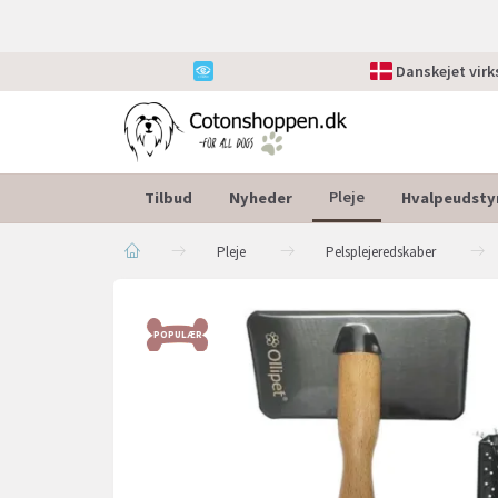
Danskejet vir
Tilbud
Nyheder
Hvalpeudsty
Pleje
Pleje
Pelsplejeredskaber
POPULÆR