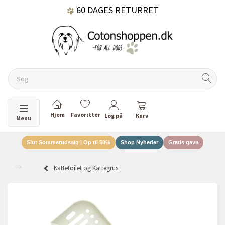
60 DAGES RETURRET
DANSKEJET VIRKSOMHED
Skifte navigation
Menu
Slut Sommerudsalg | Op til 50%
Shop Nyheder
Gratis gave
Kattetoilet og Kattegrus