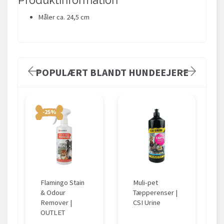
Produktinformation
Måler ca. 24,5 cm
POPULÆRT BLANDT HUNDEEJERE
-25%
Flamingo Stain
Muli-pet
& Odour
Tæpperenser |
Remover |
CSI Urine
OUTLET