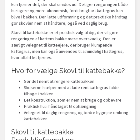
kun fjerner det, der skal smides ud. Det gør rengøringen både
hurtigere og mere økonomisk, fordi brugbart kattegrus kan
blive i bakken. Den lette udformning og det praktiske håndtag
gør skovlen nem at håndtere, også ved daglig brug.
Skovl til kattebakke er et praktisk valg til dig, der vil gøre
rengøringen af kattens bakke mere overskuelig. Den er
særligt velegnet til katteejere, der bruger klumpende
kattegrus, men kan også anvendes til almindeligt kattegrus,
hvor affald let fjernes.
Hvorfor vælge Skovl til kattebakke?
Gør det nemt at rengøre kattebakken
Slidserne hjælper med at lade rent kattegrus falde
tilbage i bakken
Let konstruktion, som er nem at bruge og opbevare
Praktisk hul i håndtaget til ophængning
Velegnet til daglig rengøring og bedre hygiejne omkring
kattebakken
Skovl til kattebakke