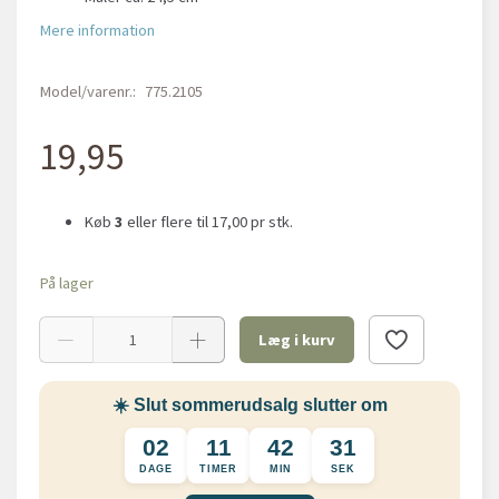
Mere information
Model/varenr.:
775.2105
19,95
Køb
3
eller flere til
17,00
pr stk.
På lager
Læg i kurv
☀️ Slut sommerudsalg slutter om
02
11
42
31
DAGE
TIMER
MIN
SEK