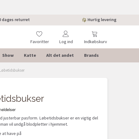
 dages returret
Hurtig levering
Favoritter
Log ind
Indkøbskurv
Show
Katte
Alt det andet
Brands
 Løbetidsbukser
POPULÆ
etidsbukser
 justerbar pasform. Løbetidsbukser er en vigtig del
man vil undgå blodpletter i hjemmet.
 at have på