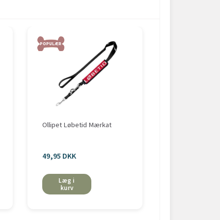
POPULÆR
Ollipet Løbetid Mærkat
Diafarm Bitch Sp
49,95 DKK
69,00 DKK
Læg i
Læg i
kurv
kurv