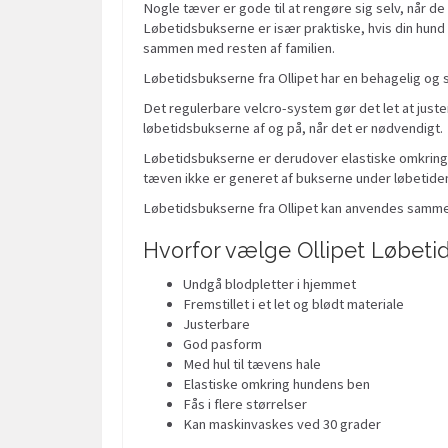
Nogle tæver er gode til at rengøre sig selv, når de
Løbetidsbukserne er især praktiske, hvis din hund e
sammen med resten af familien.
Løbetidsbukserne fra Ollipet har en behagelig og 
Det regulerbare velcro-system gør det let at juste
løbetidsbukserne af og på, når det er nødvendigt.
Løbetidsbukserne er derudover elastiske omkring h
tæven ikke er generet af bukserne under løbetide
Løbetidsbukserne fra Ollipet kan anvendes sammen 
Hvorfor vælge Ollipet Løbeti
Undgå blodpletter i hjemmet
Fremstillet i et let og blødt materiale
Justerbare
God pasform
Med hul til tævens hale
Elastiske omkring hundens ben
Fås i flere størrelser
Kan maskinvaskes ved 30 grader