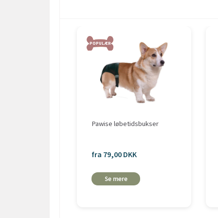
POPULÆR
Pawise løbetidsbukser
fra 79,00 DKK
Se mere