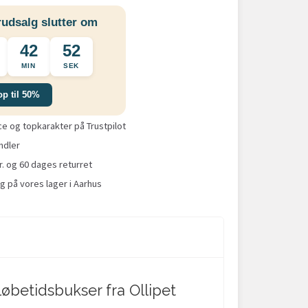
udsalg slutter om
42
51
MIN
SEK
op til 50%
 og topkarakter på Trustpilot
ndler
r. og 60 dages returret
g på vores lager i Aarhus
øbetidsbukser fra Ollipet