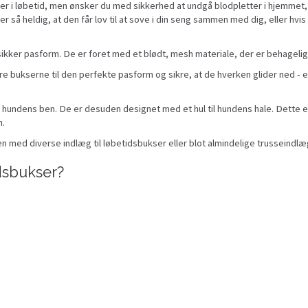
 er i løbetid, men ønsker du med sikkerhed at undgå blodpletter i hjemmet, 
r så heldig, at den får lov til at sove i din seng sammen med dig, eller hv
sikker pasform. De er foret med et blødt, mesh materiale, der er behagelig
re bukserne til den perfekte pasform og sikre, at de hverken glider ned - e
undens ben. De er desuden designet med et hul til hundens hale. Dette er 
n.
med diverse indlæg til løbetidsbukser eller blot almindelige trusseindlæg,
dsbukser?