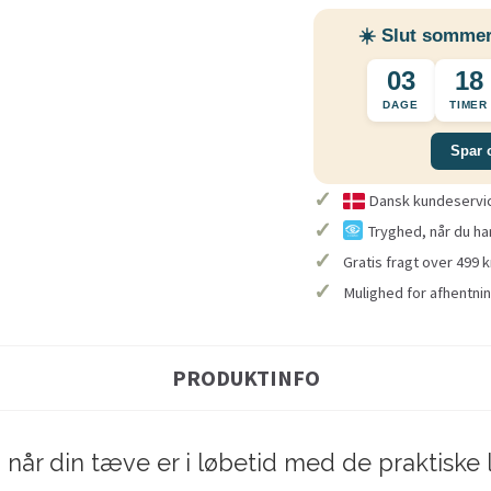
☀️ Slut sommer
03
18
DAGE
TIMER
Spar 
✓
Dansk kundeservice
✓
Tryghed, når du ha
✓
Gratis fragt over 499 k
✓
Mulighed for afhentnin
PRODUKTINFO
når din tæve er i løbetid med de praktiske l