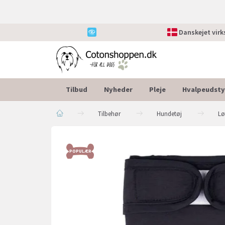
Danskejet vir
Tilbud
Nyheder
Pleje
Hvalpeudsty
Tilbehør
Hundetøj
Lø
POPULÆR