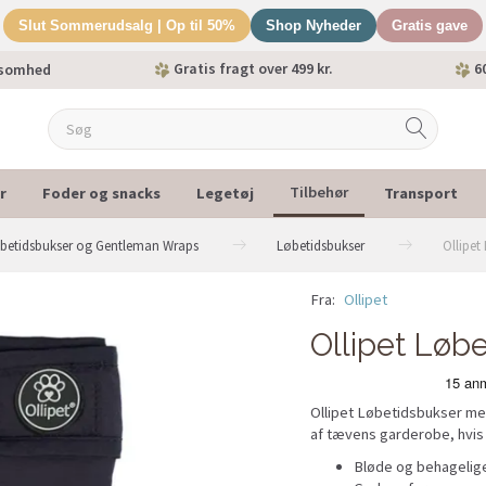
Slut Sommerudsalg | Op til 50%
Shop Nyheder
Gratis gave
Gratis fragt over 499 kr.
60
ksomhed
r
Foder og snacks
Legetøj
Transport
Tilbehør
betidsbukser og Gentleman Wraps
Løbetidsbukser
Ollipet
Fra:
Ollipet
POPULÆR
Ollipet Løb
Ollipet Løbetidsbukser med
af tævens garderobe, hvis 
Bløde og behagelige