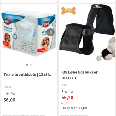
-20%
KW Løbetidsbukser |
Trixie løbetidsble | 12 stk.
OUTLET
KW
Trixie
Pris fra
Pris fra
55,20
56,00
69,00
Du sparer:
13,80