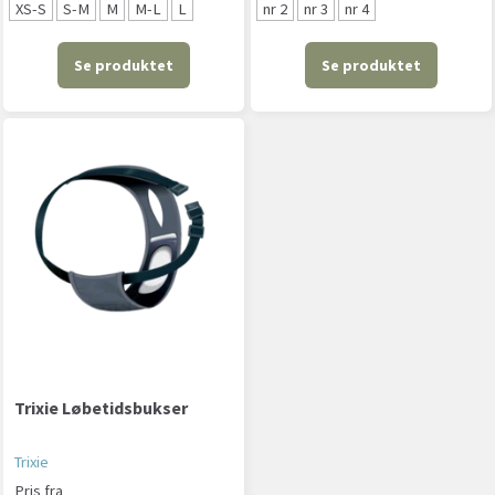
XS-S
S-M
M
M-L
L
nr 2
nr 3
nr 4
Se produktet
Se produktet
Trixie Løbetidsbukser
Trixie
Pris fra