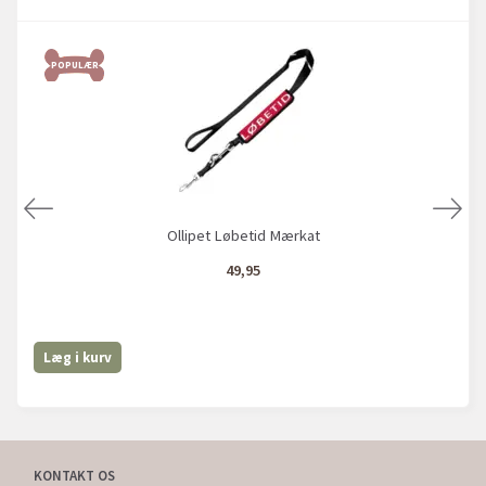
POPULÆR
Ollipet Løbetid Mærkat
49,95
Læg i kurv
KONTAKT OS