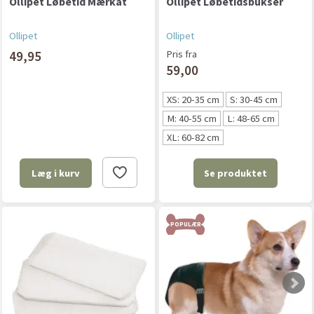
Ollipet Løbetid Mærkat
Ollipet Løbetidsbukser
Ollipet
Ollipet
49,95
Pris fra
59,00
XS: 20-35 cm
S: 30-45 cm
M: 40-55 cm
L: 48-65 cm
XL: 60-82 cm
Se produktet
Læg i kurv
POPULÆR