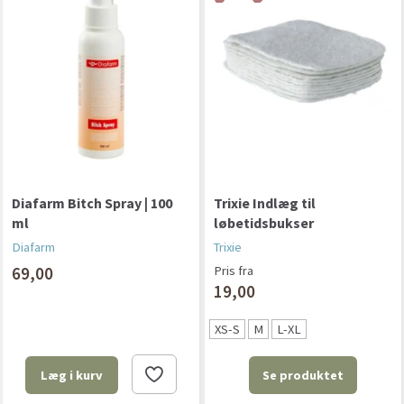
Diafarm Bitch Spray | 100
Trixie Indlæg til
ml
løbetidsbukser
Diafarm
Trixie
69,00
Pris fra
19,00
XS-S
M
L-XL
Se produktet
Læg i kurv