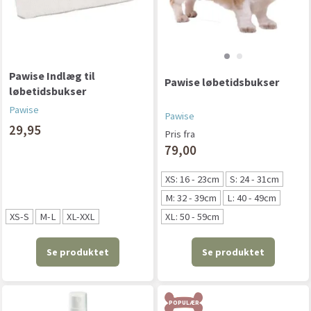
Pawise Indlæg til
Pawise løbetidsbukser
løbetidsbukser
Pawise
Pawise
29,95
Pris fra
79,00
XS: 16 - 23cm
S: 24 - 31cm
M: 32 - 39cm
L: 40 - 49cm
XS-S
M-L
XL-XXL
XL: 50 - 59cm
Se produktet
Se produktet
POPULÆR