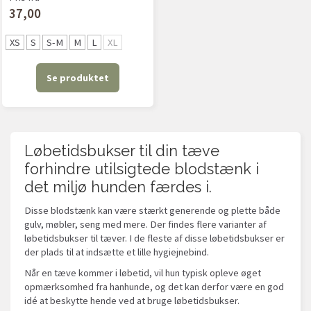
37,00
XS
S
S-M
M
L
XL
Se produktet
Løbetidsbukser til din tæve
forhindre utilsigtede blodstænk i
det miljø hunden færdes i.
Disse blodstænk kan være stærkt generende og plette både
gulv, møbler, seng med mere. Der findes flere varianter af
løbetidsbukser til tæver. I de fleste af disse løbetidsbukser er
der plads til at indsætte et lille hygiejnebind.
Når en tæve kommer i løbetid, vil hun typisk opleve øget
opmærksomhed fra hanhunde, og det kan derfor være en god
idé at beskytte hende ved at bruge løbetidsbukser.