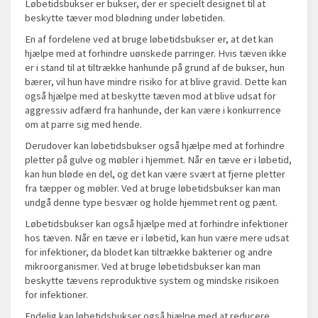
Løbetidsbukser er bukser, der er specielt designet til at
beskytte tæver mod blødning under løbetiden.
En af fordelene ved at bruge løbetidsbukser er, at det kan
hjælpe med at forhindre uønskede parringer. Hvis tæven ikke
er i stand til at tiltrække hanhunde på grund af de bukser, hun
bærer, vil hun have mindre risiko for at blive gravid. Dette kan
også hjælpe med at beskytte tæven mod at blive udsat for
aggressiv adfærd fra hanhunde, der kan være i konkurrence
om at parre sig med hende.
Derudover kan løbetidsbukser også hjælpe med at forhindre
pletter på gulve og møbler i hjemmet. Når en tæve er i løbetid,
kan hun bløde en del, og det kan være svært at fjerne pletter
fra tæpper og møbler. Ved at bruge løbetidsbukser kan man
undgå denne type besvær og holde hjemmet rent og pænt.
Løbetidsbukser kan også hjælpe med at forhindre infektioner
hos tæven. Når en tæve er i løbetid, kan hun være mere udsat
for infektioner, da blodet kan tiltrække bakterier og andre
mikroorganismer. Ved at bruge løbetidsbukser kan man
beskytte tævens reproduktive system og mindske risikoen
for infektioner.
Endelig kan løbetidsbukser også hjælpe med at reducere