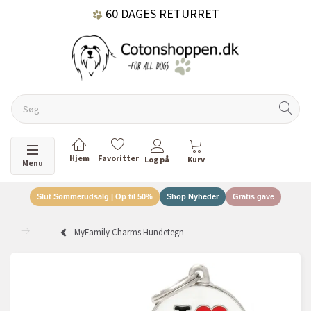
60 DAGES RETURRET
DANSKEJET VIRKSOMHED
Skifte navigation
Menu
Slut Sommerudsalg | Op til 50%
Shop Nyheder
Gratis gave
MyFamily Charms Hundetegn