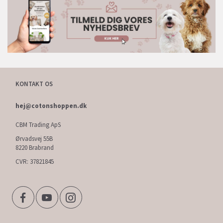
KONTAKT OS
hej@cotonshoppen.dk
CBM Trading ApS
Ørvadsvej 55B
8220 Brabrand
CVR: 37821845