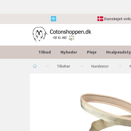
Danskejet vir
Tilbud
Nyheder
Pleje
Hvalpeudsty
Tilbehør
Hundesnor