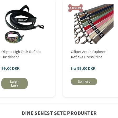
POPULÆR
Ollipet High Tech Refleks
Ollipet Arctic Explorer |
Hundesnor
Refleks Dressurline
99,00 DKK
fra 99,00 DKK
Læg i
Se mere
kurv
DINE SENEST SETE PRODUKTER