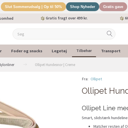
Slut Sommerudsalg | Op til 50%
Shop Nyheder
Gratis gave
Gratis fragt over 499 kr.
60
ksomhed
r
Foder og snacks
Legetøj
Transport
Tilbehør
Nylonliner
Ollipet Hundesnor | Creme
Fra:
Ollipet
Ollipet Hun
Ollipet Line me
Smart, slidstærk hundeline
Matcher resten af Ol