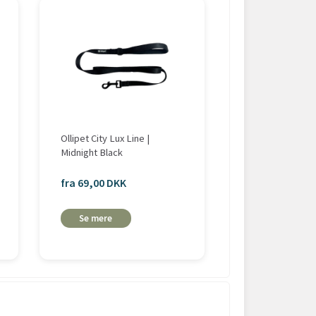
-20%
Ollipet City Lux Line |
Ollipet For Waggi
Midnight Black
Hundesnor
fra 69,00 DKK
fra 63,20 DKK
fra 79,00 DKK
Se mere
Se mere