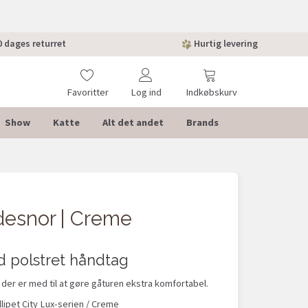
 dages returret
Hurtig levering
Favoritter
Log ind
Indkøbskurv
Show
Katte
Alt det andet
Brands
desnor | Creme
d polstret håndtag
 der er med til at gøre gåturen ekstra komfortabel.
lipet City Lux-serien / Creme