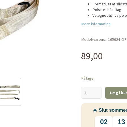
Fremstillet af slids
Polstret håndtag
Velegnet til hvalpe
Mere information
Model/varenr.:
165624-OP
89,00
På lager
Læg i ku
☀️ Slut sommer
02
13