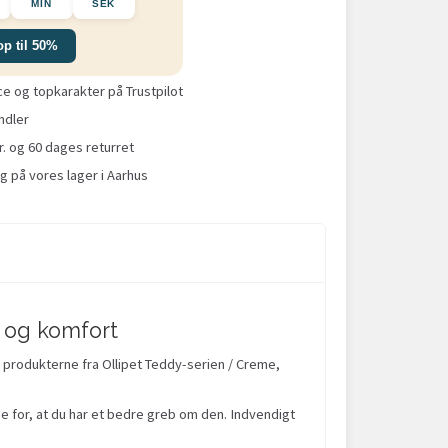
MIN
SEK
op til 50%
 og topkarakter på Trustpilot
ndler
r. og 60 dages returret
g på vores lager i Aarhus
l og komfort
f produkterne fra Ollipet Teddy-serien / Creme,
rge for, at du har et bedre greb om den. Indvendigt