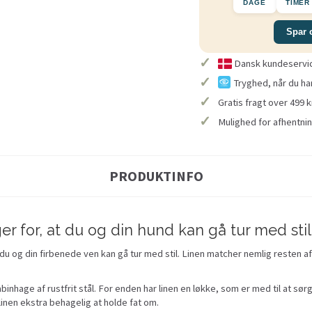
DAGE
TIMER
Spar 
✓
Dansk kundeservice
✓
Tryghed, når du ha
✓
Gratis fragt over 499 k
✓
Mulighed for afhentnin
PRODUKTINFO
r for, at du og din hund kan gå tur med sti
 du og din firbenede ven kan gå tur med stil. Linen matcher nemlig resten a
binhage af rustfrit stål. For enden har linen en løkke, som er med til at sø
linen ekstra behagelig at holde fat om.