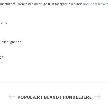
rustfrit stål. Denne kan du bruge til at fastgøre din hunds
høm-høm taske
e
Creme
 eller lignende
on
POPULÆRT BLANDT HUNDEEJERE