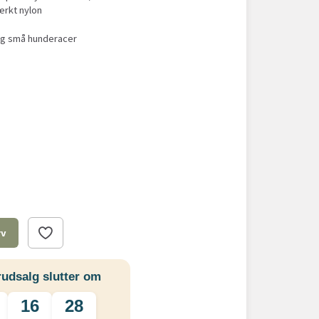
tærkt nylon
 og små hunderacer
rv
udsalg slutter om
16
28