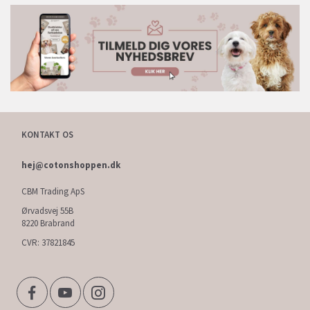
KONTAKT OS
hej@cotonshoppen.dk
CBM Trading ApS
Ørvadsvej 55B
8220 Brabrand
CVR: 37821845