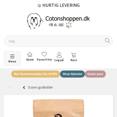
HURTIG LEVERING
GRATIS FRAGT OVER 499 KR.
60 DAGES RETURRET
Skifte navigation
Menu
Slut Sommerudsalg | Op til 50%
Shop Nyheder
Gratis gave
DANSKEJET VIRKSOMHED
Ozami godbidder