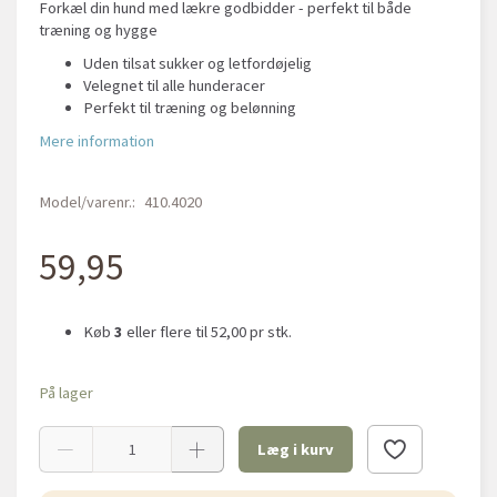
Forkæl din hund med lækre godbidder - perfekt til både
træning og hygge
Uden tilsat sukker og letfordøjelig
Velegnet til alle hunderacer
Perfekt til træning og belønning
Mere information
Model/varenr.:
410.4020
59,95
Køb
3
eller flere til
52,00
pr stk.
På lager
Læg i kurv