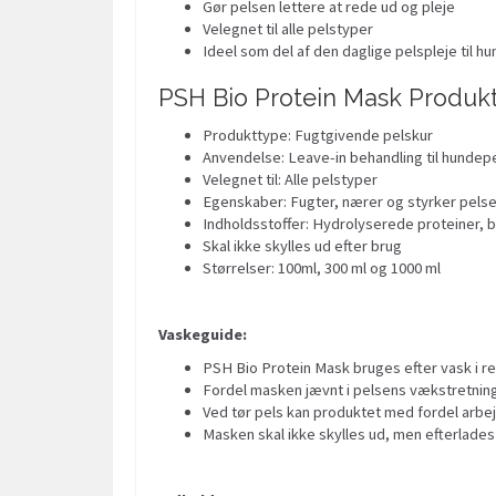
Gør pelsen lettere at rede ud og pleje
Velegnet til alle pelstyper
Ideel som del af den daglige pelspleje til hu
PSH Bio Protein Mask Produk
Produkttype: Fugtgivende pelskur
Anvendelse: Leave-in behandling til hundep
Velegnet til: Alle pelstyper
Egenskaber: Fugter, nærer og styrker pels
Indholdsstoffer: Hydrolyserede proteiner, b
Skal ikke skylles ud efter brug
Størrelser: 100ml, 300 ml og 1000 ml
Vaskeguide
:
PSH Bio Protein Mask bruges efter vask i re
Fordel masken jævnt i pelsens vækstretning,
Ved tør pels kan produktet med fordel arbe
Masken skal ikke skylles ud, men efterlades