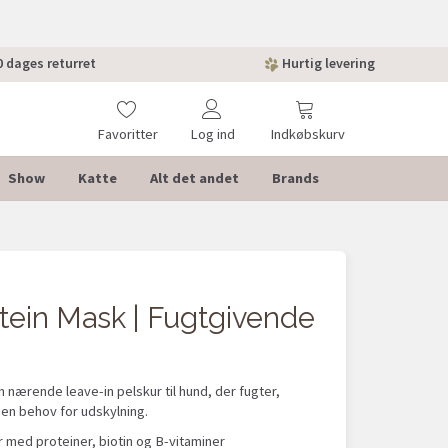
 dages returret
Hurtig levering
Favoritter
Log ind
Indkøbskurv
Show
Katte
Alt det andet
Brands
tein Mask | Fugtgivende
 nærende leave-in pelskur til hund, der fugter,
den behov for udskylning.
 med proteiner, biotin og B-vitaminer