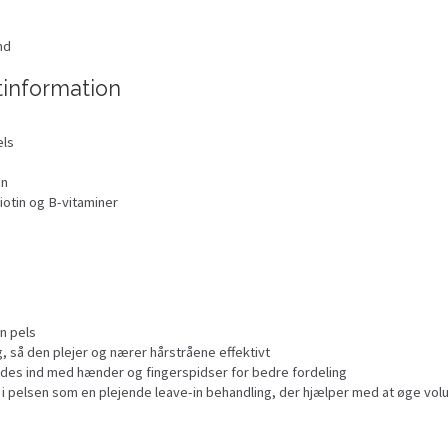
nd
tinformation
els
en
iotin og B-vitaminer
n pels
 så den plejer og nærer hårstråene effektivt
jdes ind med hænder og fingerspidser for bedre fordeling
 i pelsen som en plejende leave-in behandling, der hjælper med at øge vol