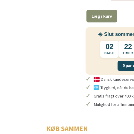
Læg i kurv
☀️ Slut sommer
02
22
DAGE
TIMER
Spar 
✓
Dansk kundeservice
✓
Tryghed, når du ha
✓
Gratis fragt over 499 k
✓
Mulighed for afhentnin
KØB SAMMEN