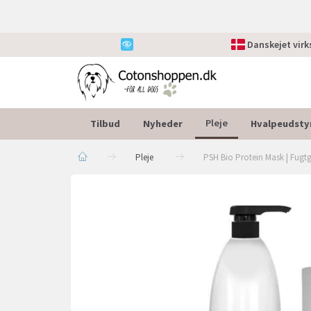
Danskejet vir
Tilbud
Nyheder
Hvalpeudsty
Pleje
Pleje
PSH Bio Protein Mask | Fugt