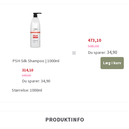
473,10
508,00
=
34,90
Du sparer:
PSH Silk Shampoo | 1000ml
Læg i kurv
314,10
349,00
Du sparer:
34,90
Størrelse:
1000ml
PRODUKTINFO