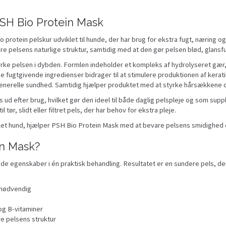
SH Bio Protein Mask
 protein pelskur udviklet til hunde, der har brug for ekstra fugt, næring og
re pelsens naturlige struktur, samtidig med at den gør pelsen blød, glansfu
tyrke pelsen i dybden. Formlen indeholder et kompleks af hydrolyseret gær
e fugtgivende ingredienser bidrager til at stimulere produktionen af keratin 
enerelle sundhed. Samtidig hjælper produktet med at styrke hårsækkene og 
s ud efter brug, hvilket gør den ideel til både daglig pelspleje og som su
tør, slidt eller filtret pels, der har behov for ekstra pleje.
øllet hund, hjælper PSH Bio Protein Mask med at bevare pelsens smidighed
in Mask?
 egenskaber i én praktisk behandling. Resultatet er en sundere pels, der
g nødvendig
og B-vitaminer
e pelsens struktur