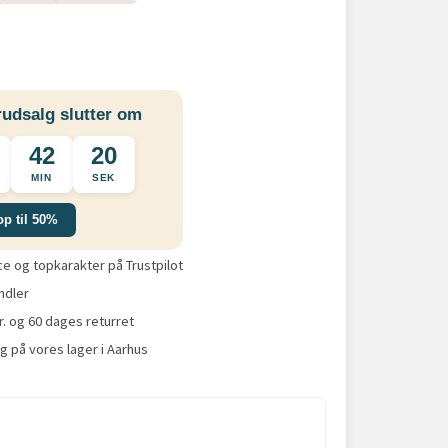
udsalg slutter om
42
19
MIN
SEK
op til 50%
 og topkarakter på Trustpilot
ndler
r. og 60 dages returret
g på vores lager i Aarhus