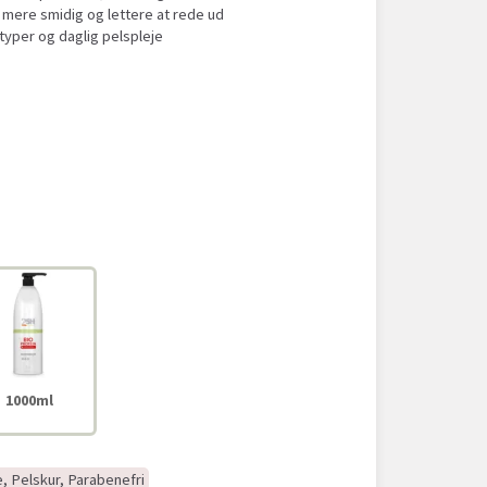
 mere smidig og lettere at rede ud
styper og daglig pelspleje
1000ml
, Pelskur, Parabenefri