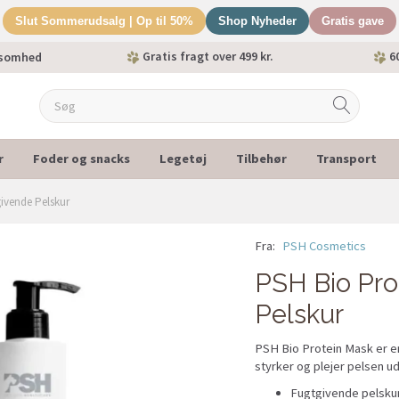
Slut Sommerudsalg | Op til 50%
Shop Nyheder
Gratis gave
Gratis fragt over 499 kr.
60
ksomhed
r
Foder og snacks
Legetøj
Tilbehør
Transport
givende Pelskur
Fra:
PSH Cosmetics
PSH Bio Pro
Pelskur
PSH Bio Protein Mask er en
styrker og plejer pelsen u
Fugtgivende pelskur