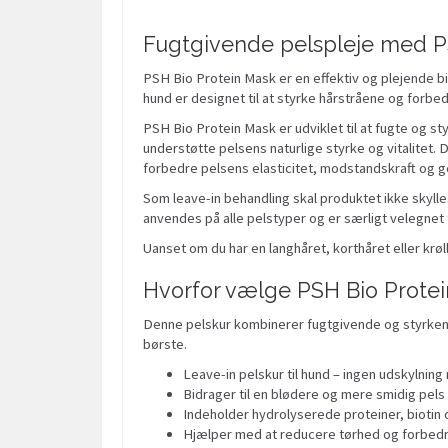
Fugtgivende pelspleje med P
PSH Bio Protein Mask er en effektiv og plejende bio
hund er designet til at styrke hårstråene og forbed
PSH Bio Protein Mask er udviklet til at fugte og s
understøtte pelsens naturlige styrke og vitalitet. D
forbedre pelsens elasticitet, modstandskraft og g
Som leave-in behandling skal produktet ikke skylle
anvendes på alle pelstyper og er særligt velegnet til 
Uanset om du har en langhåret, korthåret eller kr
Hvorfor vælge PSH Bio Prote
Denne pelskur kombinerer fugtgivende og styrkende
børste.
Leave-in pelskur til hund – ingen udskylnin
Bidrager til en blødere og mere smidig pels
Indeholder hydrolyserede proteiner, biotin 
Hjælper med at reducere tørhed og forbedr