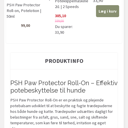
33,90
Poteklippemaskine
PSH Paw Protector
2i1 | 2 Speeds
Roll-on, Potelotion |
Læg i kurv
305,10
50ml
339,00
99,00
Du sparer:
33,90
PRODUKTINFO
PSH Paw Protector Roll-On – Effektiv
potebeskyttelse til hunde
PSH Paw Protector Roll-On er en praktisk og plejende
potebalsam udviklet til at beskytte og fugte trædepuderne
hos både hunde og katte. Trædepuder udsættes dagligt for
belastninger fra asfalt, grus, sand, sne, salt og skiftende
temperaturer, som kan føre til tørhed, irritation og øget