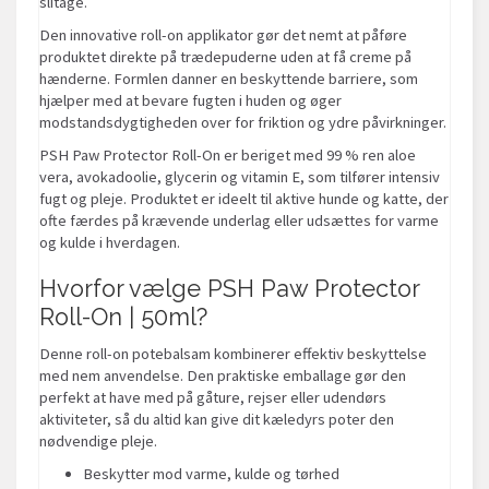
slitage.
Den innovative roll-on applikator gør det nemt at påføre
produktet direkte på trædepuderne uden at få creme på
hænderne. Formlen danner en beskyttende barriere, som
hjælper med at bevare fugten i huden og øger
modstandsdygtigheden over for friktion og ydre påvirkninger.
PSH Paw Protector Roll-On er beriget med 99 % ren aloe
vera, avokadoolie, glycerin og vitamin E, som tilfører intensiv
fugt og pleje. Produktet er ideelt til aktive hunde og katte, der
ofte færdes på krævende underlag eller udsættes for varme
og kulde i hverdagen.
Hvorfor vælge PSH Paw Protector
Roll-On | 50ml?
Denne roll-on potebalsam kombinerer effektiv beskyttelse
med nem anvendelse. Den praktiske emballage gør den
perfekt at have med på gåture, rejser eller udendørs
aktiviteter, så du altid kan give dit kæledyrs poter den
nødvendige pleje.
Beskytter mod varme, kulde og tørhed