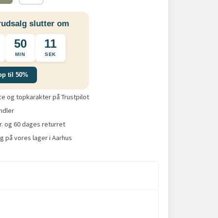
udsalg slutter om
50
10
MIN
SEK
op til 50%
 og topkarakter på Trustpilot
ndler
r. og 60 dages returret
g på vores lager i Aarhus