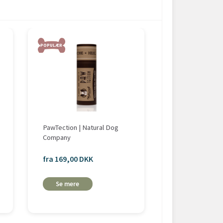
POPULÆR
POPULÆR
-15%
PawTection | Natural Dog
Ollipet Naturlig
Company
60g
fra 169,00 DKK
109,65 DKK
129,00 DKK
Se mere
Læg i
kurv