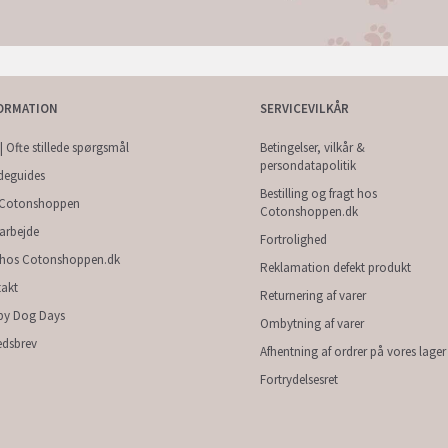
ORMATION
SERVICEVILKÅR
| Ofte stillede spørgsmål
Betingelser, vilkår &
persondatapolitik
deguides
Bestilling og fragt hos
Cotonshoppen
Cotonshoppen.dk
arbejde
Fortrolighed
 hos Cotonshoppen.dk
Reklamation defekt produkt
akt
Returnering af varer
py Dog Days
Ombytning af varer
dsbrev
Afhentning af ordrer på vores lager
Fortrydelsesret