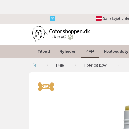
Danskejet vir
Tilbud
Nyheder
Hvalpeudsty
Pleje
Pleje
Poter og kløer
-20%