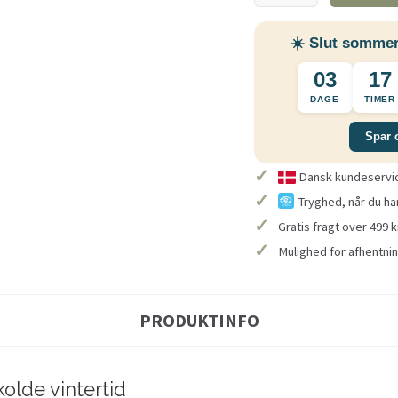
☀️ Slut sommer
03
17
DAGE
TIMER
Spar 
✓
Dansk kundeservice
✓
Tryghed, når du ha
✓
Gratis fragt over 499 k
✓
Mulighed for afhentnin
PRODUKTINFO
olde vintertid