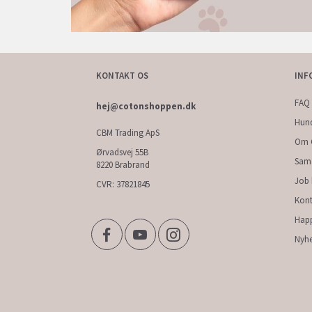
KONTAKT OS
INF
FAQ 
hej@cotonshoppen.dk
Hun
CBM Trading ApS
Om 
Ørvadsvej 55B
Sam
8220 Brabrand
Job
CVR: 37821845
Kont
Hap
Nyhe