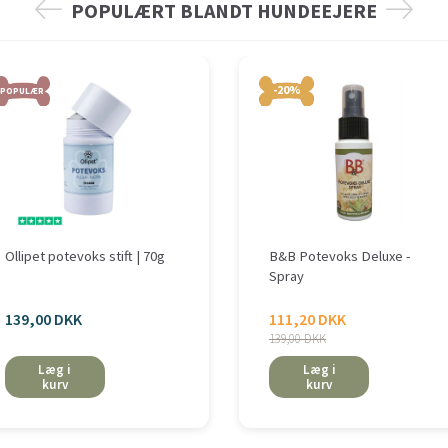
POPULÆRT BLANDT HUNDEEJERE
-20%
POPULÆR
Ollipet potevoks stift | 70g
B&B Potevoks Deluxe -
Spray
139,00 DKK
111,20 DKK
139,00 DKK
Læg i
Læg i
kurv
kurv