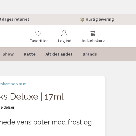
 dages returret
Hurtig levering
Favoritter
Log ind
Indkøbskurv
Show
Katte
Alt det andet
Brands
eshampoo m.m.
s Deluxe | 17ml
enede vens poter mod frost og