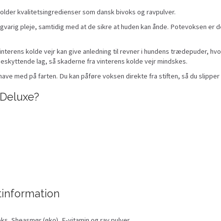
lder kvalitetsingredienser som dansk bivoks og ravpulver.
angvarig pleje, samtidig med at de sikre at huden kan ånde. Potevoksen e
terens kolde vejr kan give anledning til revner i hundens trædepuder, hvori
eskyttende lag, så skaderne fra vinterens kolde vejr mindskes.
at have med på farten. Du kan påføre voksen direkte fra stiften, så du slipp
Deluxe?
information
voks, Sheasmør (øko), E-vitamin og rav pulver