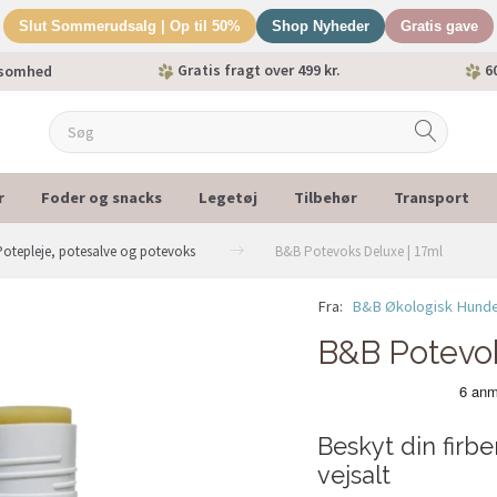
Slut Sommerudsalg | Op til 50%
Shop Nyheder
Gratis gave
Gratis fragt over 499 kr.
60
ksomhed
r
Foder og snacks
Legetøj
Tilbehør
Transport
Potepleje, potesalve og potevoks
B&B Potevoks Deluxe | 17ml
Fra:
B&B Økologisk Hund
B&B Potevok
Beskyt din firb
vejsalt