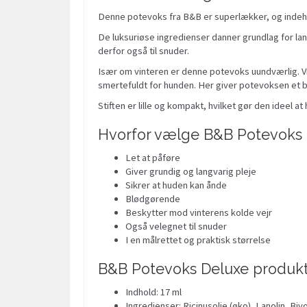
Denne potevoks fra B&B er superlækker, og indeho
De luksuriøse ingredienser danner grundlag for l
derfor også til snuder.
Især om vinteren er denne potevoks uundværlig. Vin
smertefuldt for hunden. Her giver potevoksen et b
Stiften er lille og kompakt, hvilket gør den ideel 
Hvorfor vælge B&B Potevoks 
Let at påføre
Giver grundig og langvarig pleje
Sikrer at huden kan ånde
Blødgørende
Beskytter mod vinterens kolde vejr
Også velegnet til snuder
I en målrettet og praktisk størrelse
B&B Potevoks Deluxe produkt
Indhold: 17 ml
Ingredienser: Ricinusolie (øko), Lanolin, Bi