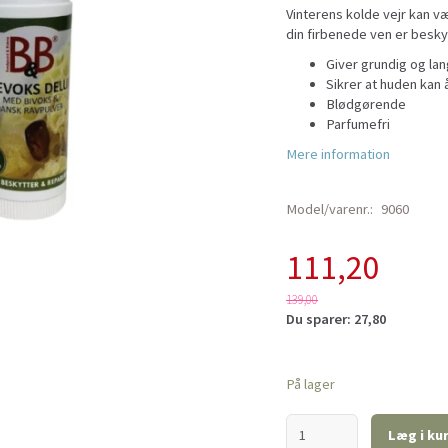
Vinterens kolde vejr kan v
din firbenede ven er besky
Giver grundig og lan
Sikrer at huden kan
Blødgørende
Parfumefri
Mere information
Model/varenr.:
9060
111,20
139,00
Du sparer:
27,80
På lager
Læg i ku