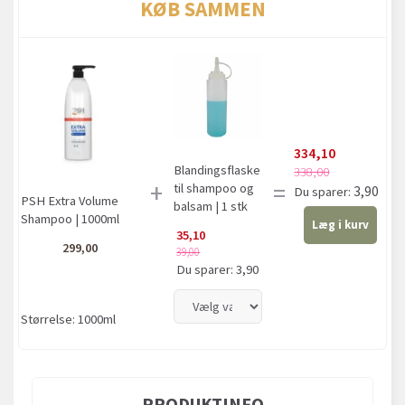
KØB SAMMEN
334,10
Blandingsflaske
338,00
+
=
til shampoo og
3,90
Du sparer:
PSH Extra Volume
balsam | 1 stk
Shampoo | 1000ml
Læg i kurv
35,10
299,00
39,00
Du sparer:
3,90
Størrelse:
1000ml
PRODUKTINFO