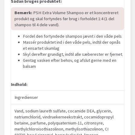
Sådan bruges produktet:
Bemærk:
PSH Extra Volume Shampoo er et koncentreret
produkt og skal fortyndes før brug i forholdet 1:4 (1 del
shampoo til 4 dele vand).
Fordel den fortyndede shampoo jævnt i den våde pels
Massér produktet ind i den våde pels, indtil der opnås
et ensartet skumlag
Skyl derefter grundigt, indtil alle sæberester er fjernet.
Gentag vasken efter behov, og afslut gerne med en
balsam
Indhold:
Ingredienser
Vand, sodium laureth sulfate, cocamide DEA, glycerin,
natriumchlorid, vindruekerneekstrakt, cocamidopropyl
betaine, parfume, polyquaternium-11, citronsyre,
methylchloroisothiazolinon, methylisothiazolinon, CI