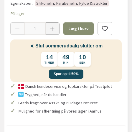
Egenskaber:
Silikonefri, Parabenefri, Fylde & struktur
På lager
Læg i kurv
☀️ Slut sommerudsalg slutter om
14
49
10
TIMER
MIN
SEK
Spar op til 50%
✓
Dansk kundeservice og topkarakter på Trustpilot
✓
Tryghed, når du handler
✓
Gratis fragt over 499 kr. og 60 dages returret
✓
Mulighed for afhentning på vores lager i Aarhus