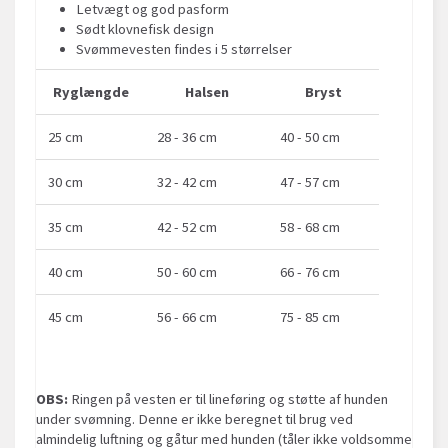
Letvægt og god pasform
Sødt klovnefisk design
Svømmevesten findes i 5 størrelser
Ryglængde
Halsen
Bryst
25 cm
28 - 36 cm
40 - 50 cm
30 cm
32 - 42 cm
47 - 57 cm
35 cm
42 - 52 cm
58 - 68 cm
40 cm
50 - 60 cm
66 - 76 cm
45 cm
56 - 66 cm
75 - 85 cm
OBS:
Ringen på vesten er til lineføring og støtte af hunden
under svømning. Denne er ikke beregnet til brug ved
almindelig luftning og gåtur med hunden (tåler ikke voldsomme