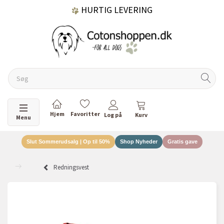
HURTIG LEVERING
GRATIS FRAGT OVER 499 KR.
60 DAGES RETURRET
Skifte navigation
Menu
Slut Sommerudsalg | Op til 50%
Shop Nyheder
Gratis gave
DANSKEJET VIRKSOMHED
Redningsvest