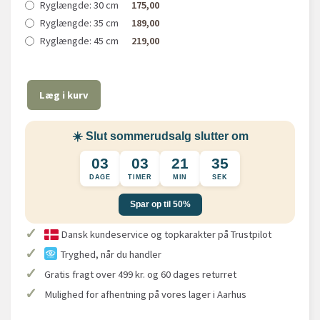
Ryglængde:
30 cm
175,00
Ryglængde:
35 cm
189,00
Ryglængde:
45 cm
219,00
Læg i kurv
☀️ Slut sommerudsalg slutter om
03
03
21
35
DAGE
TIMER
MIN
SEK
Spar op til 50%
✓
Dansk kundeservice og topkarakter på Trustpilot
✓
Tryghed, når du handler
✓
Gratis fragt over 499 kr. og 60 dages returret
✓
Mulighed for afhentning på vores lager i Aarhus