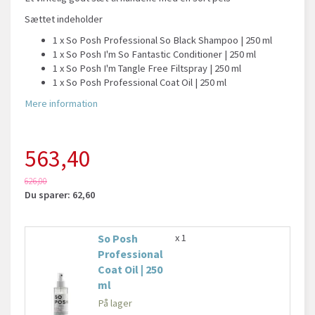
Sættet indeholder
1 x So Posh Professional So Black Shampoo | 250 ml
1 x So Posh I'm So Fantastic Conditioner | 250 ml
1 x So Posh I'm Tangle Free Filtspray | 250 ml
1 x So Posh Professional Coat Oil | 250 ml
Mere information
563,40
626,00
Du sparer:
62,60
So Posh
x 1
Professional
Coat Oil | 250
ml
På lager