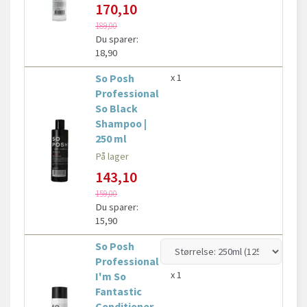
170,10
189,00
Du sparer:
18,90
So Posh
x 1
Professional
So Black
Shampoo |
250 ml
På lager
143,10
159,00
Du sparer:
15,90
So Posh
Professional
x 1
I'm So
Fantastic
Conditioner