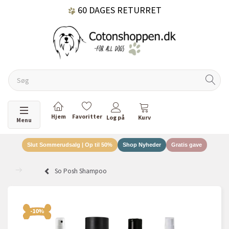
60 DAGES RETURRET
DANSKEJET VIRKSOMHED
Skifte navigation
Menu
Slut Sommerudsalg | Op til 50%
Shop Nyheder
Gratis gave
So Posh Shampoo
-10%
-