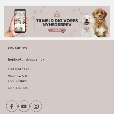
KONTAKT OS
hej@cotonshoppen.dk
CBM Trading ApS
Ørvadsvej 55B
8220 Brabrand
CVR: 37821845