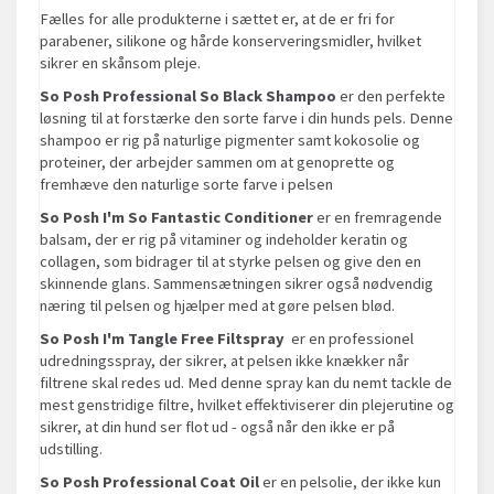
Fælles for alle produkterne i sættet er, at de er fri for
parabener, silikone og hårde konserveringsmidler, hvilket
sikrer en skånsom pleje.
So Posh Professional So Black Shampoo
er den perfekte
løsning til at forstærke den sorte farve i din hunds pels. Denne
shampoo er rig på naturlige pigmenter samt kokosolie og
proteiner, der arbejder sammen om at genoprette og
fremhæve den naturlige sorte farve i pelsen
So Posh I'm So Fantastic Conditioner
er en fremragende
balsam, der er rig på vitaminer og indeholder keratin og
collagen, som bidrager til at styrke pelsen og give den en
skinnende glans. Sammensætningen sikrer også nødvendig
næring til pelsen og hjælper med at gøre pelsen blød.
So Posh I'm Tangle Free Filtspray
er en professionel
udredningsspray, der sikrer, at pelsen ikke knækker når
filtrene skal redes ud. Med denne spray kan du nemt tackle de
mest genstridige filtre, hvilket effektiviserer din plejerutine og
sikrer, at din hund ser flot ud - også når den ikke er på
udstilling.
So Posh Professional Coat Oil
er en pelsolie, der ikke kun