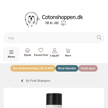
GRATIS FRAGT OVER 499 KR.
60 DAGES RETURRET
DANSKEJET VIRKSOMHED
Skifte navigation
Menu
Slut Sommerudsalg | Op til 50%
Shop Nyheder
Gratis gave
So Posh Shampoo