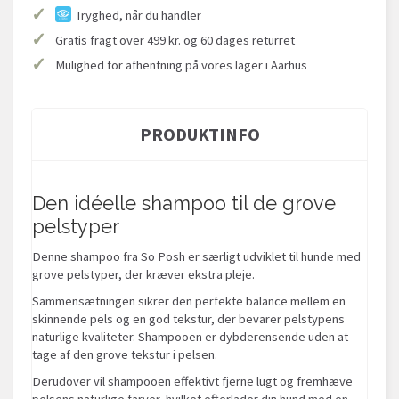
✓
Tryghed, når du handler
✓
Gratis fragt over 499 kr. og 60 dages returret
✓
Mulighed for afhentning på vores lager i Aarhus
PRODUKTINFO
Den idéelle shampoo til de grove
pelstyper
Denne shampoo fra So Posh er særligt udviklet til hunde med
grove pelstyper, der kræver ekstra pleje.
Sammensætningen sikrer den perfekte balance mellem en
skinnende pels og en god tekstur, der bevarer pelstypens
naturlige kvaliteter. Shampooen er dybderensende uden at
tage af den grove tekstur i pelsen.
Derudover vil shampooen effektivt fjerne lugt og fremhæve
pelsens naturlige farver, hvilket efterlader din hund med en