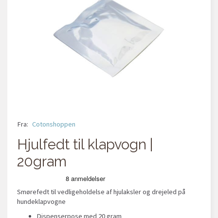
Fra:
Cotonshoppen
Hjulfedt til klapvogn |
20gram
Smørefedt til vedligeholdelse af hjulaksler og drejeled på
hundeklapvogne
Dispenserpose med 20 gram