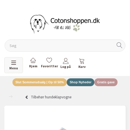
DANSKEJET VIRKSOMHED
Skifte navigation
Menu
Slut Sommerudsalg | Op til 50%
Shop Nyheder
Gratis gave
Tilbehør hundeklapvogne