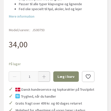
Passer til alle typer klapvogne og lignende
Fed olie specielt til hjul, aksler, led og lejer
Mere information
Model/varenr.:
JS00793
34,00
På lager
Læg i kurv
✓
Dansk kundeservice og topkarakter på Trustpilot
✓
Tryghed, når du handler
✓
Gratis fragt over 499 kr. og 60 dages returret
✓
Mulighed for afhentning på vores lager i Aarhus