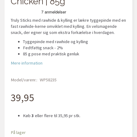
Chicken | 85g
Truly Sticks med rawhide & kylling er lækre tyggepinde med en
fast rawhide-kerne omviklet med kylling. En velsmagende
snack, der egner sig som ekstra forkælelse i hverdagen.
Tyggepinde med rawhide og kylling
Fedtfattig snack - 2%
85 g pose med praktisk genluk
Mere information
Model/varenr.:
WP58235
39,95
Køb
3
eller flere til
35,95
pr stk.
På lager