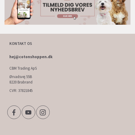
KONTAKT OS
hej@cotonshoppen.dk
CBM Trading ApS
Ørvadsvej 55B
8220 Brabrand
CVR: 37821845