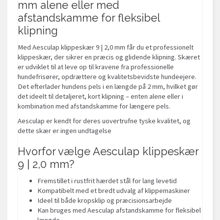
mm alene eller med
afstandskamme for fleksibel
klipning
Med Aesculap klippeskær 9 | 2,0 mm får du et professionelt
klippeskær, der sikrer en præcis og glidende klipning. Skæret
er udviklet til at leve op til kravene fra professionelle
hundefrisører, opdrættere og kvalitetsbevidste hundeejere.
Det efterlader hundens pels i en længde på 2 mm, hvilket gør
det ideelt til detaljeret, kort klipning – enten alene eller i
kombination med afstandskamme for længere pels.
Aesculap er kendt for deres uovertrufne tyske kvalitet, og
dette skær er ingen undtagelse
Hvorfor vælge Aesculap klippeskær
9 | 2,0 mm?
Fremstillet i rustfrit hærdet stål for lang levetid
Kompatibelt med et bredt udvalg af klippemaskiner
Ideel til både kropsklip og præcisionsarbejde
Kan bruges med Aesculap afstandskamme for fleksibel
længde