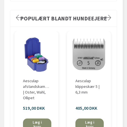
POPULÆRT BLANDT HUNDEEJERE
Aesculap
Aesculap
afstandskamme
klippeskær 5 |
| Oster, Wahl,
6,3 mm
Ollipet
519,00 DKK
405,00 DKK
Læg i
Læg i
kurv
kurv