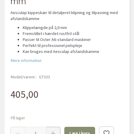
mm
Aesculap kippeskær til detaljeret klipning og tilpasning med
afstandskamme
Klippelængde på 2,0 mm
Fremstillet i hærdet rustfrit stål
Passer til Oster A6-standard maskiner
Perfekt til professionel pelspleje
Kan bruges med Aesculap afstandskamme
Mere information
Model/varenr.:
GT333
405,00
På lager
Læg i kurv